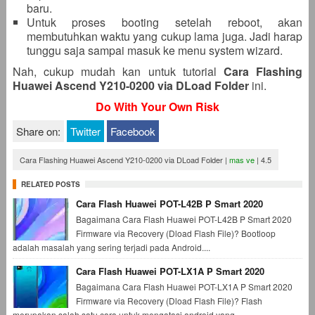
baru.
Untuk proses booting setelah reboot, akan
membutuhkan waktu yang cukup lama juga. Jadi harap
tunggu saja sampai masuk ke menu system wizard.
Nah, cukup mudah kan untuk tutorial
Cara Flashing
Huawei Ascend Y210-0200 via DLoad Folder
ini.
Do With Your Own Risk
Share on:
Twitter
Facebook
Cara Flashing Huawei Ascend Y210-0200 via DLoad Folder
|
mas ve
|
4.5
RELATED POSTS
Cara Flash Huawei POT-L42B P Smart 2020
Bagaimana Cara Flash Huawei POT-L42B P Smart 2020
Firmware via Recovery (Dload Flash File)? Bootloop
adalah masalah yang sering terjadi pada Android....
Cara Flash Huawei POT-LX1A P Smart 2020
Bagaimana Cara Flash Huawei POT-LX1A P Smart 2020
Firmware via Recovery (Dload Flash File)? Flash
merupakan salah satu cara untuk mengatasi android yang...