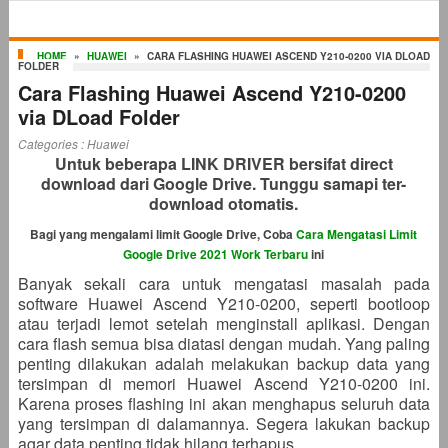
HOME
»
HUAWEI
»
CARA FLASHING HUAWEI ASCEND Y210-0200 VIA DLOAD
FOLDER
Cara Flashing Huawei Ascend Y210-0200
via DLoad Folder
Categories :
Huawei
Untuk beberapa LINK DRIVER bersifat direct
download dari Google Drive. Tunggu samapi ter-
download otomatis.
Bagi yang mengalami limit Google Drive, Coba
Cara Mengatasi Limit
Google Drive 2021 Work Terbaru
ini
Banyak sekali cara untuk mengatasi masalah pada
software Huawei Ascend Y210-0200, seperti bootloop
atau terjadi lemot setelah menginstall aplikasi. Dengan
cara flash semua bisa diatasi dengan mudah. Yang paling
penting dilakukan adalah melakukan backup data yang
tersimpan di memori Huawei Ascend Y210-0200 ini.
Karena proses flashing ini akan menghapus seluruh data
yang tersimpan di dalamannya. Segera lakukan backup
agar data penting tidak hilang terhapus.