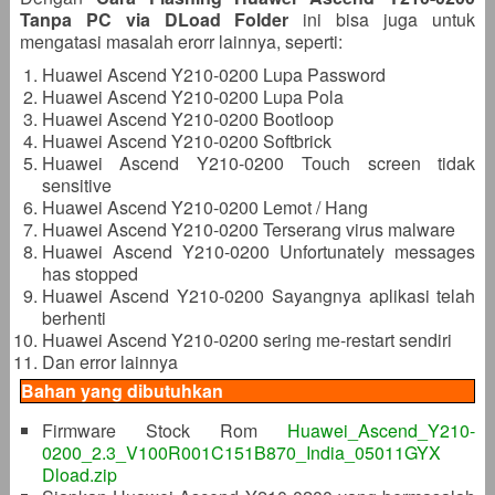
Tanpa PC via DLoad Folder
ini bisa juga untuk
mengatasi masalah erorr lainnya, seperti:
Huawei Ascend Y210-0200 Lupa Password
Huawei Ascend Y210-0200 Lupa Pola
Huawei Ascend Y210-0200 Bootloop
Huawei Ascend Y210-0200 Softbrick
Huawei Ascend Y210-0200 Touch screen tidak
sensitive
Huawei Ascend Y210-0200 Lemot / Hang
Huawei Ascend Y210-0200 Terserang virus malware
Huawei Ascend Y210-0200 Unfortunately messages
has stopped
Huawei Ascend Y210-0200 Sayangnya aplikasi telah
berhenti
Huawei Ascend Y210-0200 sering me-restart sendiri
Dan error lainnya
Bahan yang dibutuhkan
Firmware Stock Rom
Huawei_Ascend_Y210-
0200_2.3_V100R001C151B870_India_05011GYX
Dload.zip