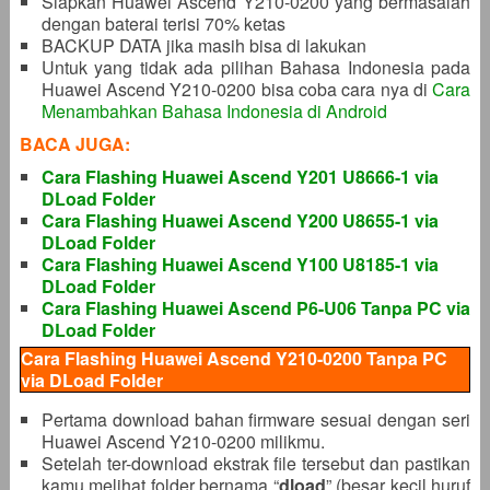
Siapkan Huawei Ascend Y210-0200 yang bermasalah
dengan baterai terisi 70% ketas
BACKUP DATA jika masih bisa di lakukan
Untuk yang tidak ada pilihan Bahasa Indonesia pada
Huawei Ascend Y210-0200 bisa coba cara nya di
Cara
Menambahkan Bahasa Indonesia di Android
BACA JUGA:
Cara Flashing Huawei Ascend Y201 U8666-1 via
DLoad Folder
Cara Flashing Huawei Ascend Y200 U8655-1 via
DLoad Folder
Cara Flashing Huawei Ascend Y100 U8185-1 via
DLoad Folder
Cara Flashing Huawei Ascend P6-U06 Tanpa PC via
DLoad Folder
Cara Flashing Huawei Ascend Y210-0200 Tanpa PC
via DLoad Folder
Pertama download bahan firmware sesuai dengan seri
Huawei Ascend Y210-0200 milikmu.
Setelah ter-download ekstrak file tersebut dan pastikan
kamu melihat folder bernama “
dload
” (besar kecil huruf