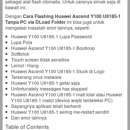
sebagai alat flash otomatis. Untuk caranya simak saja di
bawah ini.
Dengan
Cara Flashing Huawei Ascend Y100 U8185-1
Tanpa PC via DLoad Folder
ini bisa juga untuk
mengatasi masalah erorr lainnya, seperti:
Huawei Y100 U8185-1 Lupa Password
Lupa Pola
Huawei Ascend Y100 U8185-1 Bootloop
Softbrick
Touch screen tidak sensitive
Lemot / Hang
Huawei Ascend Y100 U8185-1 Stuck di Logo
Terserang virus malware
Huawei Y100 U8185-1 getar saja
Unfortunately messages has stopped
Huawei Ascend Y100 U8185-1 mati total atau Huawei
Y100 U8185-1 matot (device wajib terdeteksi PC)
Sayangnya aplikasi telah berhenti
Huawei Y100 U8185-1 sering me-restart sendiri
Dan error lainnya
Table of Contents