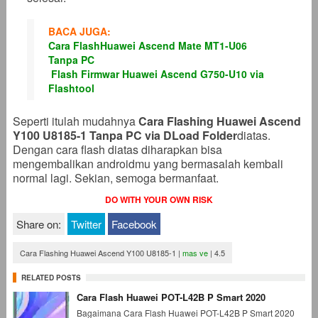
BACA JUGA:
Cara FlashHuawei Ascend Mate MT1-U06
Tanpa PC
Flash Firmwar Huawei Ascend G750-U10 via
Flashtool
Seperti itulah mudahnya
Cara Flashing Huawei Ascend
Y100 U8185-1 Tanpa PC via DLoad Folder
diatas.
Dengan cara flash diatas diharapkan bisa
mengembalikan androidmu yang bermasalah kembali
normal lagi. Sekian, semoga bermanfaat.
DO WITH YOUR OWN RISK
Share on:
Twitter
Facebook
Cara Flashing Huawei Ascend Y100 U8185-1
|
mas ve
|
4.5
RELATED POSTS
Cara Flash Huawei POT-L42B P Smart 2020
Bagaimana Cara Flash Huawei POT-L42B P Smart 2020