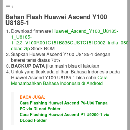
Bahan Flash Huawei Ascend Y100
U8185-1
Download firmware
Huawei_Ascend_Y100_U8185-
1_U8185-
1_2.3_V100R001C151B836CUSTC151D002_India_050
dload.zip
Stock ROM
Siapkan Huawei Ascend Y100 U8185-1 dengan
baterai terisi diatas 70%
BACKUP DATA
jika masih bisa di lakukan
Untuk yang tidak ada pilihan Bahasa Indonesia pada
Huawei Ascend Y100 U8185-1 bisa coba
Cara
Menambahkan Bahasa Indonesia di Android
BACA JUGA:
Cara Flashing Huawei Ascend P6-U06 Tanpa
PC via DLoad Folder
Cara Flashing Huawei Ascend P1 U9200-1 via
DLoad Folder