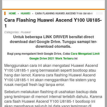
HOME
»
HUAWEI
»
CARA FLASHING HUAWEI ASCEND Y100 U8185-1
Cara Flashing Huawei Ascend Y100 U8185-
1
Categories :
Huawei
Untuk beberapa LINK DRIVER bersifat direct
download dari Google Drive. Tunggu samapi ter-
download otomatis.
Bagi yang mengalami limit Google Drive, Coba
Cara Mengatasi Limit
Google Drive 2021 Work Terbaru
ini
Menggunakan cara ini akan mengatasi Huawei Ascend
Y100 U8185-1 yang bermasalah seperti bootloop atau
hang dan lemot. Karena cara flashing Huawei Ascend
Y100 U8185-1 ini akan menggantikan file sistem yang
rusak menjadi fresh lagi tanpa error.
Sebelum melakukan flashing di usahakan backup data
yang tersimpan di memori internal terlebih dahulu. Karena
cara flash Huawei Ascend Y100 U8185-1 bootloop ini
akan menghapus seluruh isi data yang tersimpan di