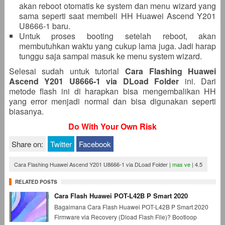
akan reboot otomatis ke system dan menu wizard yang
sama seperti saat membeli HH Huawei Ascend Y201
U8666-1 baru.
Untuk proses booting setelah reboot, akan
membutuhkan waktu yang cukup lama juga. Jadi harap
tunggu saja sampai masuk ke menu system wizard.
Selesai sudah untuk tutorial
Cara Flashing Huawei
Ascend Y201 U8666-1 via DLoad Folder
ini. Dari
metode flash ini di harapkan bisa mengembalikan HH
yang error menjadi normal dan bisa digunakan seperti
biasanya.
Do With Your Own Risk
Share on:
Twitter
Facebook
Cara Flashing Huawei Ascend Y201 U8666-1 via DLoad Folder
|
mas ve
|
4.5
RELATED POSTS
Cara Flash Huawei POT-L42B P Smart 2020
Bagaimana Cara Flash Huawei POT-L42B P Smart 2020
Firmware via Recovery (Dload Flash File)? Bootloop