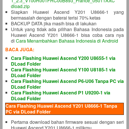
1_2.3_V100R001FRC00B893_France_05011AXC
dload.zip
Siapkan Huawei Ascend Y201 U8666-1 yang
bermasalah dengan baterai terisi 70% ketas
BACKUP DATA jika masih bisa di lakukan
Untuk yang tidak ada pilihan Bahasa Indonesia pada
Huawei Ascend Y201 U8666-1 bisa coba cara nya
di
Cara Menambahkan Bahasa Indonesia di Android
BACA JUGA:
Cara Flashing Huawei Ascend Y200 U8655-1 via
DLoad Folder
Cara Flashing Huawei Ascend Y100 U8185-1 via
DLoad Folder
Cara Flashing Huawei Ascend P6-U06 Tanpa PC via
DLoad Folder
Cara Flashing Huawei Ascend P1 U9200-1 via
DLoad Folder
Cara Flashing Huawei Ascend Y201 U8666-1 Tanpa
PC via DLoad Folder
Pertama download bahan firmware sesuai dengan seri
Huawei Ascend Y201 U8666-1 milikmu.