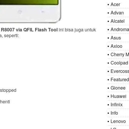
Acer
Advan
Alcatel
Androma
R8007 via QFIL Flash Tool
ini bisa juga untuk
, seperti:
Asus
Axioo
Cherry M
Coolpad
Evercos
Featured
Gionee
 stopped
Huawei
henti
Infinix
Info
Lenovo