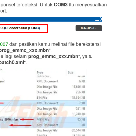
onsel terdeteksi. Untuk
COM3
itu menyesuaikan
ort.
8007
dan pastikan kamu melihat file berekstensi
prog_emmc_xxx.mbn
“.
e lagi selain”
prog_emmc_xxx.mbn
“, yaitu
patch0.xml
“.