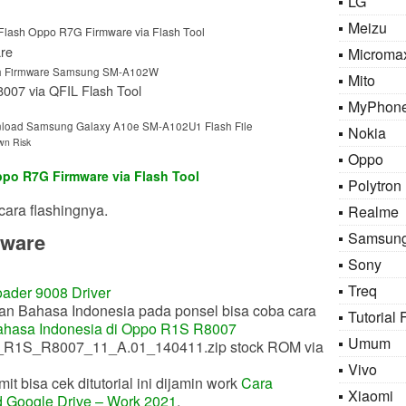
LG
Meizu
lash Oppo R7G Firmware via Flash Tool
re
Microma
h Firmware Samsung SM-A102W
Mito
007 via QFIL Flash Tool
MyPhon
load Samsung Galaxy A10e SM-A102U1 Flash File
Nokia
wn Risk
Oppo
ppo R7G Firmware via Flash Tool
Polytron
cara flashingnya.
Realme
Samsun
mware
Sony
Treq
der 9008 Driver
han Bahasa Indonesia pada ponsel bisa coba cara
Tutorial 
hasa Indonesia di Oppo R1S R8007
Umum
_R1S_R8007_11_A.01_140411.zip stock ROM via
Vivo
it bisa cek ditutorial ini dijamin work
Cara
Xiaomi
d Google Drive – Work 2021
.