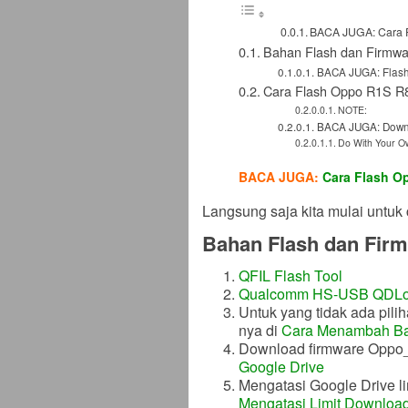
BACA JUGA: Cara F
Bahan Flash dan Firmwa
BACA JUGA: Flas
Cara Flash Oppo R1S R8
NOTE:
BACA JUGA: Down
Do With Your O
BACA JUGA:
Cara Flash O
Langsung saja kita mulai untuk 
Bahan Flash dan Fir
QFIL Flash Tool
Qualcomm HS-USB QDLoa
Untuk yang tidak ada pili
nya di
Cara Menambah Ba
Download firmware Oppo
Google Drive
Mengatasi Google Drive lim
Mengatasi Limit Downloa