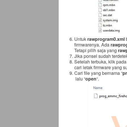
Untuk
rawprogram0.xml
b
firmwarenya. Ada
rawpro
Tetapi pilih saja yang
raw
Jika ponsel sudah terdetek
Setelah terbuka, klik pad
cari letak firmware yang s
Cari file yang bernama “
p
lalu “
open
“.