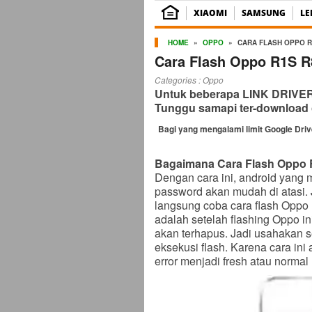
XIAOMI
SAMSUNG
L
HOME
»
OPPO
»
CARA FLASH OPPO R
Cara Flash Oppo R1S R
Categories :
Oppo
Untuk beberapa LINK DRIVER b
Tunggu samapi ter-download 
Bagi yang mengalami limit Google Dri
Bagaimana Cara Flash Oppo R
Dengan cara ini, android yang m
password akan mudah di atasi. J
langsung coba cara flash Oppo 
adalah setelah flashing Oppo in
akan terhapus. Jadi usahakan s
eksekusi flash. Karena cara ini
error menjadi fresh atau normal 