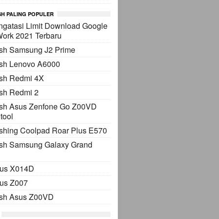
H PALING POPULER
gatasi Limit Download Google
Work 2021 Terbaru
ash Samsung J2 Prime
ash Lenovo A6000
ash Redmi 4X
sh Redmi 2
ash Asus Zenfone Go Z00VD
tool
shing Coolpad Roar Plus E570
ash Samsung Galaxy Grand
sus X014D
sus Z007
ash Asus Z00VD