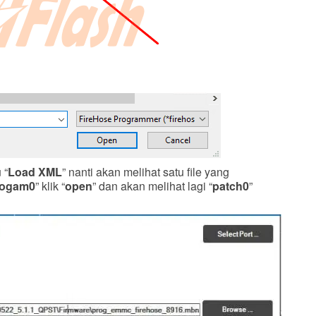
 “
Load XML
” nanti akan melihat satu file yang
rogam0
” klik “
open
” dan akan melihat lagi “
patch0
”