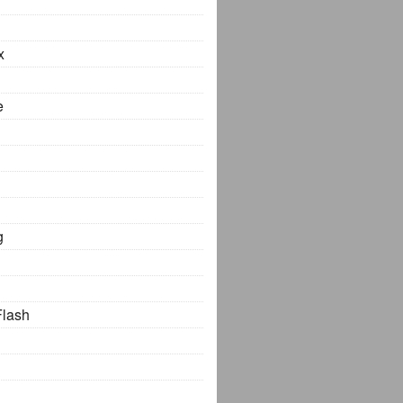
x
e
g
Flash