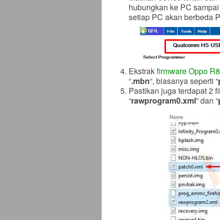
hubungkan ke PC sampai p
setiap PC akan berbeda P
Ekstrak
firmware Oppo R
“
.mbn
“, biasanya seperti “
Pastikan juga terdapat 2 fil
“
rawprogram0.xml
” dan “