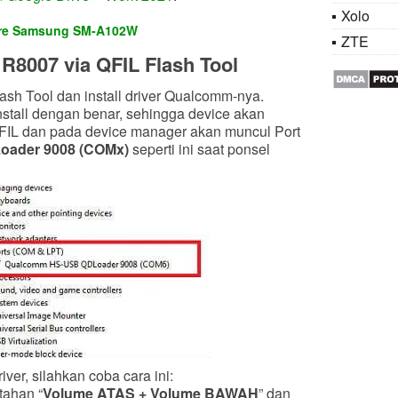
Xolo
are Samsung SM-A102W
ZTE
R8007 via QFIL Flash Tool
sh Tool dan install driver Qualcomm-nya.
install dengan benar, sehingga device akan
 QFIL dan pada device manager akan muncul Port
ader 9008 (COMx)
seperti ini saat ponsel
iver, silahkan coba cara ini:
tahan “
Volume ATAS + Volume BAWAH
” dan