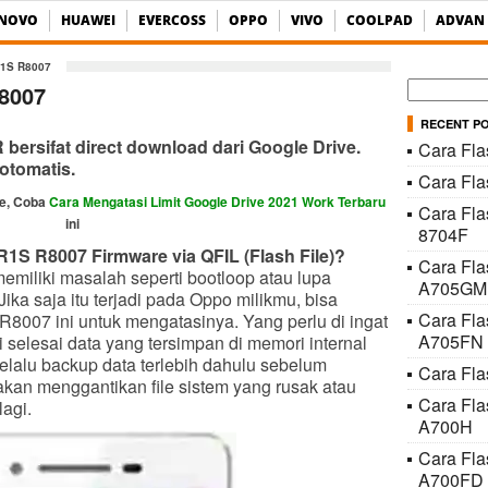
ENOVO
HUAWEI
EVERCOSS
OPPO
VIVO
COOLPAD
ADVAN
1S R8007
Cari
8007
untuk:
RECENT P
ersifat direct download dari Google Drive.
Cara Fla
otomatis.
Cara Fl
ve, Coba
Cara Mengatasi Limit Google Drive 2021 Work Terbaru
Cara Fla
ini
8704F
1S R8007 Firmware via QFIL (Flash File)?
Cara Fl
emiliki masalah seperti bootloop atau lupa
A705GM
ika saja itu terjadi pada Oppo milikmu, bisa
Cara Fl
R8007 ini untuk mengatasinya. Yang perlu di ingat
A705FN
i selesai data yang tersimpan di memori internal
elalu backup data terlebih dahulu sebelum
Cara Fla
 akan menggantikan file sistem yang rusak atau
Cara Fl
lagi.
A700H
Cara Fl
A700FD