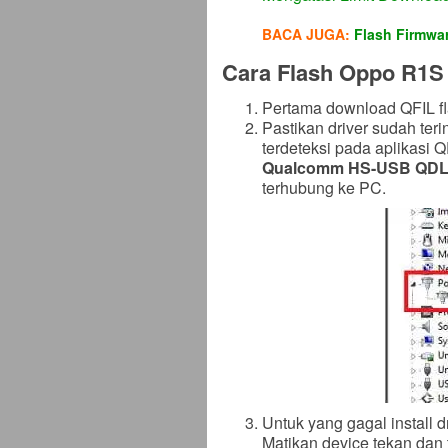
BACA JUGA:
Flash Firmw
Cara Flash Oppo R1S 
Pertama download QFIL fla
Pastikan driver sudah ter
terdeteksi pada aplikasi
Qualcomm HS-USB QDLo
terhubung ke PC.
Untuk yang gagal install dr
Matikan device tekan dan 