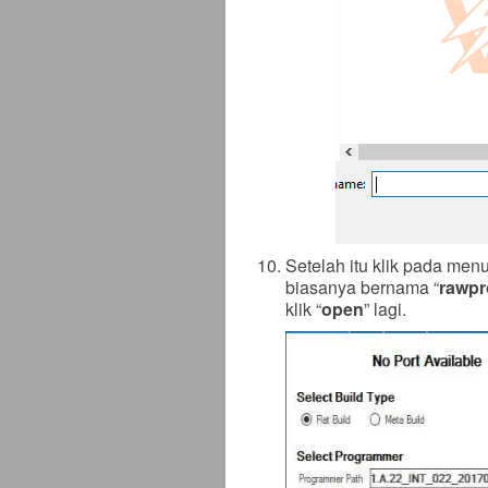
Setelah itu klik pada menu
biasanya bernama “
rawp
klik “
open
” lagi.