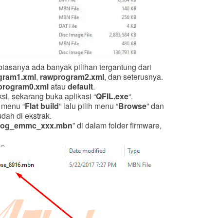
iasanya ada banyak pilihan tergantung dari
gram1.xml
,
rawprogram2.xml
, dan seterusnya.
program0.xml
atau
default
.
si, sekarang buka aplikasi “
QFIL.exe
“.
a menu “
Flat build
” lalu pilih menu “
Browse
” dan
udah di ekstrak.
rog_emmc_xxx.mbn
” di dalam folder firmware,