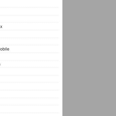
x
obile
s