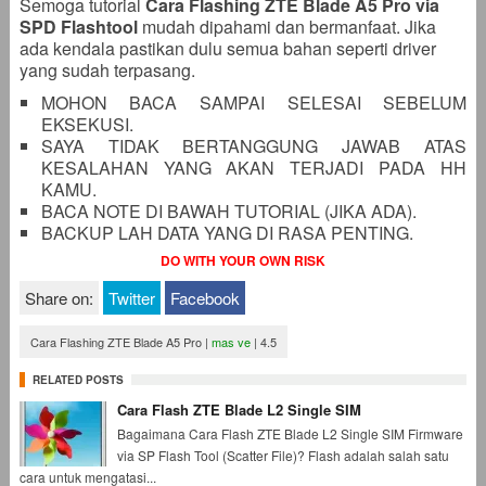
Semoga tutorial
Cara Flashing ZTE Blade A5 Pro via
SPD Flashtool
mudah dipahami dan bermanfaat. Jika
ada kendala pastikan dulu semua bahan seperti driver
yang sudah terpasang.
MOHON BACA SAMPAI SELESAI SEBELUM
EKSEKUSI.
SAYA TIDAK BERTANGGUNG JAWAB ATAS
KESALAHAN YANG AKAN TERJADI PADA HH
KAMU.
BACA NOTE DI BAWAH TUTORIAL (JIKA ADA).
BACKUP LAH DATA YANG DI RASA PENTING.
DO WITH YOUR OWN RISK
Share on:
Twitter
Facebook
Cara Flashing ZTE Blade A5 Pro
|
mas ve
|
4.5
RELATED POSTS
Cara Flash ZTE Blade L2 Single SIM
Bagaimana Cara Flash ZTE Blade L2 Single SIM Firmware
via SP Flash Tool (Scatter File)? Flash adalah salah satu
cara untuk mengatasi...