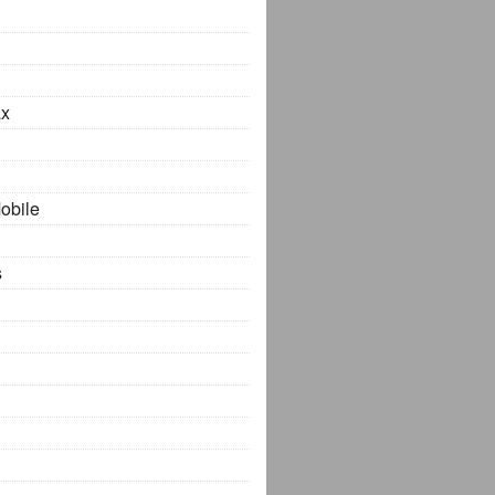
x
obile
s