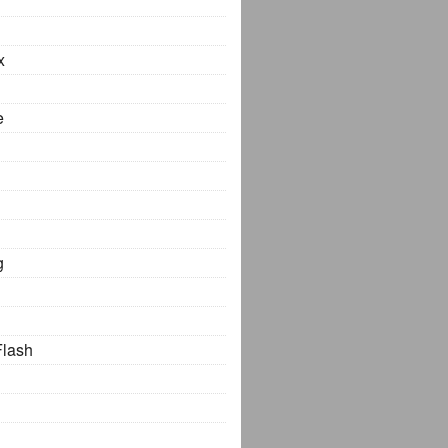
x
e
g
Flash