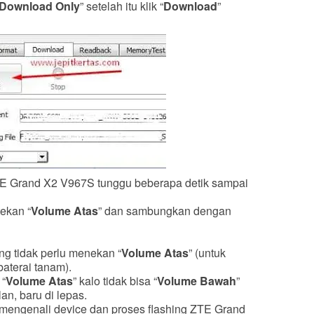
Download Only
” setelah itu klik “
Download
”
E Grand X2 V967S tunggu beberapa detik sampai
tekan “
Volume Atas
” dan sambungkan dengan
ng tidak perlu menekan “
Volume Atas
” (untuk
aterai tanam).
 “
Volume Atas
” kalo tidak bisa “
Volume Bawah
”
an, baru di lepas.
mengenali device dan proses flashing ZTE Grand