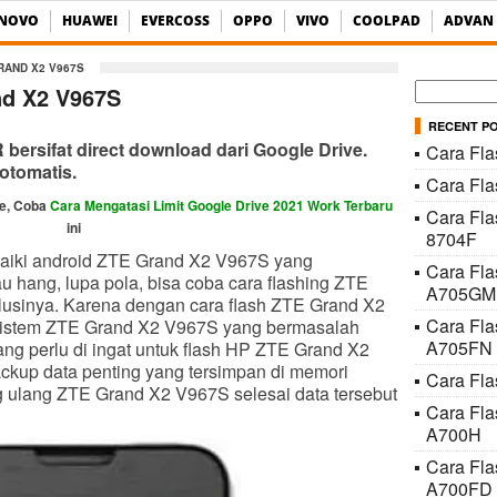
ENOVO
HUAWEI
EVERCOSS
OPPO
VIVO
COOLPAD
ADVAN
RAND X2 V967S
Cari
nd X2 V967S
untuk:
RECENT P
ersifat direct download dari Google Drive.
Cara Fla
otomatis.
Cara Fl
ve, Coba
Cara Mengatasi Limit Google Drive 2021 Work Terbaru
Cara Fla
ini
8704F
aiki android ZTE Grand X2 V967S yang
Cara Fl
u hang, lupa pola, bisa coba cara flashing ZTE
A705GM
lusinya. Karena dengan cara flash ZTE Grand X2
Cara Fl
 sistem ZTE Grand X2 V967S yang bermasalah
A705FN
ang perlu di ingat untuk flash HP ZTE Grand X2
ckup data penting yang tersimpan di memori
Cara Fla
ing ulang ZTE Grand X2 V967S selesai data tersebut
Cara Fl
A700H
Cara Fl
A700FD