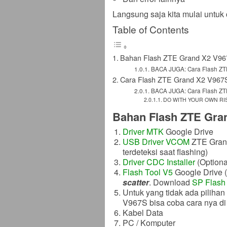
Langsung saja kita mulai untuk 
Table of Contents
Bahan Flash ZTE Grand X2 V9
BACA JUGA: Cara Flash ZTE
Cara Flash ZTE Grand X2 V967S
BACA JUGA: Cara Flash ZTE
DO WITH YOUR OWN RI
Bahan Flash ZTE Gra
Driver MTK
Google Drive
USB Driver VCOM
ZTE Grand 
terdeteksi saat flashing)
Driver CDC Installer
(Optional
Flash Tool V5
Google Drive (G
scatter
. Download
SP Flash 
Untuk yang tidak ada pilih
V967S bisa coba cara nya d
Kabel Data
PC / Komputer