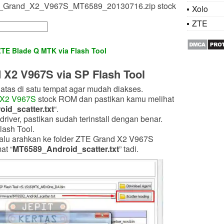
TE_Grand_X2_V967S_MT6589_20130716.zip stock
Xolo
ZTE
ZTE Blade Q MTK via Flash Tool
 X2 V967S via SP Flash Tool
atas di satu tempat agar mudah diakses.
 X2 V967S
stock ROM dan pastikan kamu melihat
id_scatter
.txt
“.
river, pastikan sudah terinstall dengan benar.
lash Tool.
lalu arahkan ke folder ZTE Grand X2 V967S
at “
MT6589_Android_scatter
.txt
” tadi.