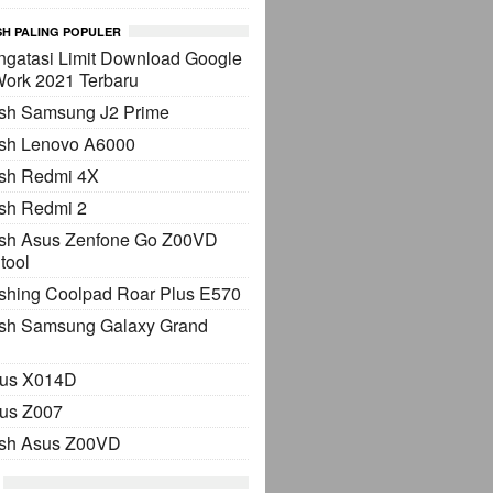
H PALING POPULER
gatasi Limit Download Google
Work 2021 Terbaru
ash Samsung J2 Prime
ash Lenovo A6000
ash Redmi 4X
sh Redmi 2
ash Asus Zenfone Go Z00VD
tool
shing Coolpad Roar Plus E570
ash Samsung Galaxy Grand
sus X014D
sus Z007
ash Asus Z00VD