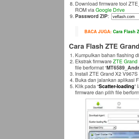
Download firmware tool Z
ROM via
Google Drive
Password ZIP
:
BACA JUGA:
Cara Flash 
Cara Flash ZTE Grand
Kumpulkan bahan flashing di
Ekstrak firmware
ZTE Grand
file berformat “
MT6589_Andro
Install ZTE Grand X2 V967S d
Buka dan jalankan aplikasi F
Klik pada “
Scatter-loading
” 
firmware dan pilih file berform