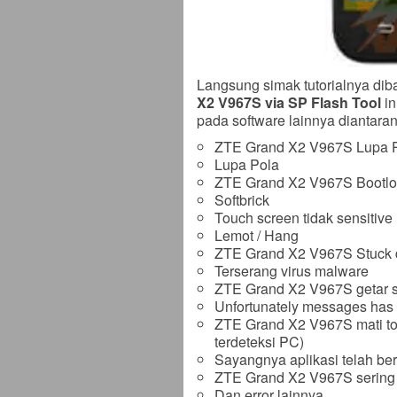
Langsung simak tutorialnya dib
X2 V967S via SP Flash Tool
in
pada software lainnya diantara
ZTE Grand X2 V967S Lupa 
Lupa Pola
ZTE Grand X2 V967S Bootl
Softbrick
Touch screen tidak sensitive
Lemot / Hang
ZTE Grand X2 V967S Stuck 
Terserang virus malware
ZTE Grand X2 V967S getar 
Unfortunately messages has
ZTE Grand X2 V967S mati to
terdeteksi PC)
Sayangnya aplikasi telah ber
ZTE Grand X2 V967S sering m
Dan error lainnya