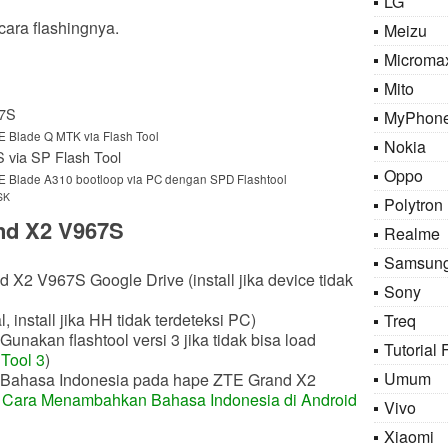
LG
cara flashingnya.
Meizu
Microma
Mito
67S
MyPhon
 Blade Q MTK via Flash Tool
Nokia
 via SP Flash Tool
Oppo
 Blade A310 bootloop via PC dengan SPD Flashtool
SK
Polytron
nd X2 V967S
Realme
Samsun
X2 V967S Google Drive (install jika device tidak
Sony
, install jika HH tidak terdeteksi PC)
Treq
unakan flashtool versi 3 jika tidak bisa load
Tutorial 
Tool 3
)
Umum
an Bahasa Indonesia pada hape ZTE Grand X2
i
Cara Menambahkan Bahasa Indonesia di Android
Vivo
Xiaomi