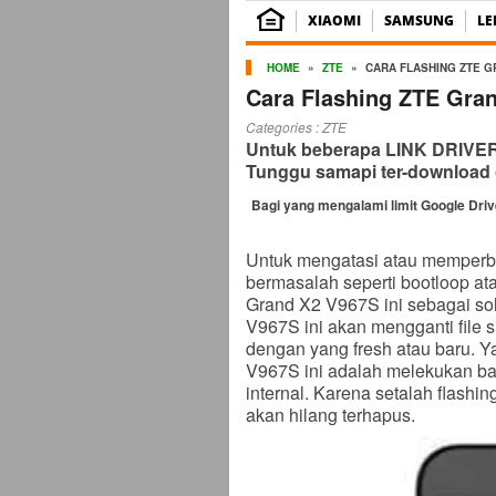
XIAOMI
SAMSUNG
L
HOME
»
ZTE
»
CARA FLASHING ZTE G
Cara Flashing ZTE Gra
Categories :
ZTE
Untuk beberapa LINK DRIVER b
Tunggu samapi ter-download 
Bagi yang mengalami limit Google Dri
Untuk mengatasi atau memperb
bermasalah seperti bootloop ata
Grand X2 V967S ini sebagai so
V967S ini akan mengganti file
dengan yang fresh atau baru. Y
V967S ini adalah melekukan ba
internal. Karena setalah flash
akan hilang terhapus.