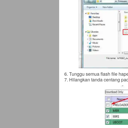
Tunggu semua flash file hap
Hilangkan tanda centang p