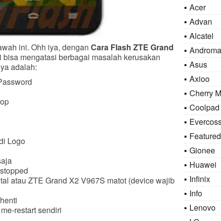
Acer
Advan
Alcatel
awah ini. Ohh iya, dengan
Cara Flash ZTE Grand
Androma
i bisa mengatasi berbagai masalah kerusakan
Asus
nya adalah:
Axioo
Password
Cherry M
oop
Coolpad
Evercos
Featured
di Logo
Gionee
saja
Huawei
 stopped
Infinix
tal atau ZTE Grand X2 V967S matot (device wajib
Info
henti
Lenovo
e-restart sendiri