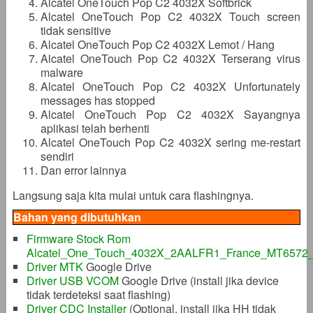
Alcatel OneTouch Pop C2 4032X Softbrick
Alcatel OneTouch Pop C2 4032X Touch screen
tidak sensitive
Alcatel OneTouch Pop C2 4032X Lemot / Hang
Alcatel OneTouch Pop C2 4032X Terserang virus
malware
Alcatel OneTouch Pop C2 4032X Unfortunately
messages has stopped
Alcatel OneTouch Pop C2 4032X Sayangnya
aplikasi telah berhenti
Alcatel OneTouch Pop C2 4032X sering me-restart
sendiri
Dan error lainnya
Langsung saja kita mulai untuk cara flashingnya.
Bahan yang dibutuhkan
Firmware Stock Rom
Alcatel_One_Touch_4032X_2AALFR1_France_MT6572_4
Driver MTK
Google Drive
Driver USB VCOM
Google Drive (install jika device
tidak terdeteksi saat flashing)
Driver CDC Installer
(Optional, install jika HH tidak