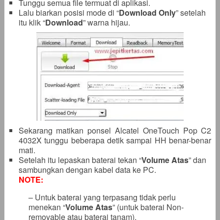
Tunggu semua file termuat di aplikasi.
Lalu biarkan posisi mode di “
Download Only
” setelah
itu klik “
Download
” warna hijau.
Sekarang matikan ponsel Alcatel OneTouch Pop C2
4032X tunggu beberapa detik sampai HH benar-benar
mati.
Setelah itu lepaskan baterai tekan “
Volume Atas
” dan
sambungkan dengan kabel data ke PC.
NOTE:
– Untuk baterai yang terpasang tidak perlu
menekan “
Volume Atas
” (untuk baterai Non-
removable atau baterai tanam).