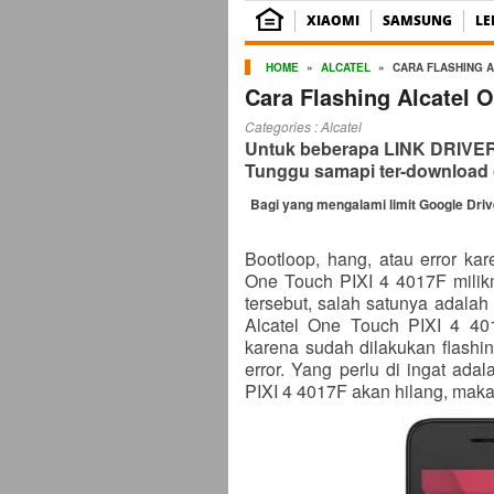
XIAOMI
SAMSUNG
L
HOME
»
ALCATEL
»
CARA FLASHING A
Cara Flashing Alcatel O
Categories :
Alcatel
Untuk beberapa LINK DRIVER b
Tunggu samapi ter-download 
Bagi yang mengalami limit Google Dri
Bootloop, hang, atau error kar
One Touch PIXI 4 4017F milik
tersebut, salah satunya adalah
Alcatel One Touch PIXI 4 40
karena sudah dilakukan flashin
error. Yang perlu di ingat ad
PIXI 4 4017F akan hilang, maka