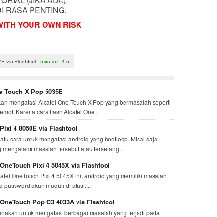
RIAL (JIKA ADA).
I RASA PENTING.
WITH YOUR OWN RISK
F via Flashtool
|
mas ve
|
4.5
ne Touch X Pop 5035E
an mengatasi Alcatel One Touch X Pop yang bermasalah seperti
emot. Karena cara flash Alcatel One...
Pixi 4 8050E via Flashtool
atu cara untuk mengatasi android yang bootloop. Misal saja
g mengalami masalah tersebut atau terserang...
 OneTouch Pixi 4 5045X via Flashtool
atel OneTouch Pixi 4 5045X ini, android yang memiliki masalah
pa password akan mudah di atasi....
l OneTouch Pop C3 4033A via Flashtool
digunakan untuk mengatasi berbagai masalah yang terjadi pada