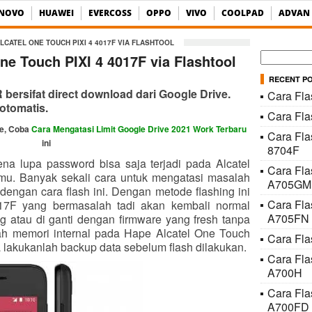
ENOVO
HUAWEI
EVERCOSS
OPPO
VIVO
COOLPAD
ADVAN
LCATEL ONE TOUCH PIXI 4 4017F VIA FLASHTOOL
Cari
ne Touch PIXI 4 4017F via Flashtool
untuk:
RECENT P
ersifat direct download dari Google Drive.
Cara Fla
otomatis.
Cara Fl
ve, Coba
Cara Mengatasi Limit Google Drive 2021 Work Terbaru
Cara Fla
ini
8704F
ena lupa password bisa saja terjadi pada Alcatel
Cara Fl
mu. Banyak sekali cara untuk mengatasi masalah
A705GM
 dengan cara flash ini. Dengan metode flashing ini
Cara Fl
17F yang bermasalah tadi akan kembali normal
A705FN
g atau di ganti dengan firmware yang fresh tanpa
alah memori internal pada Hape Alcatel One Touch
Cara Fla
 lakukanlah backup data sebelum flash dilakukan.
Cara Fl
A700H
Cara Fl
A700FD