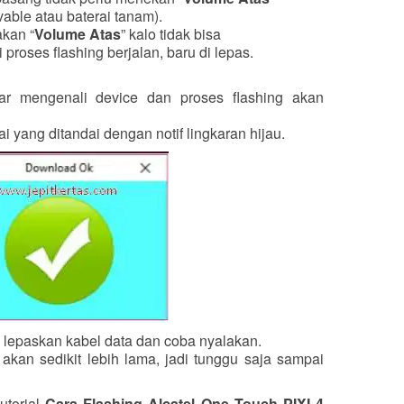
able atau baterai tanam).
akan “
Volume Atas
” kalo tidak bisa
 proses flashing berjalan, baru di lepas.
ar mengenali device dan proses flashing akan
 yang ditandai dengan notif lingkaran hijau.
, lepaskan kabel data dan coba nyalakan.
akan sedikit lebih lama, jadi tunggu saja sampai
utorial
Cara Flashing Alcatel One Touch PIXI 4