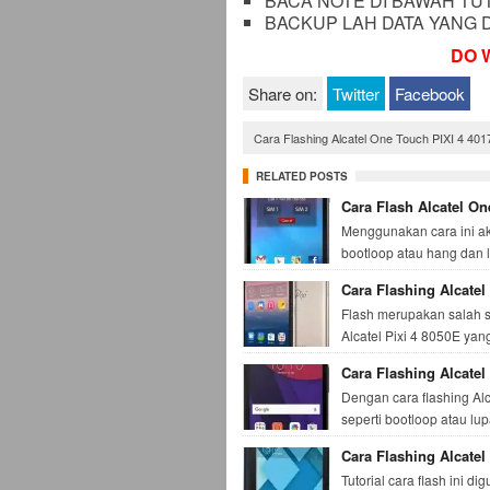
BACA NOTE DI BAWAH TUTO
BACKUP LAH DATA YANG D
DO 
Share on:
Twitter
Facebook
Cara Flashing Alcatel One Touch PIXI 4 4017
RELATED POSTS
Cara Flash Alcatel O
Menggunakan cara ini ak
bootloop atau hang dan l
Cara Flashing Alcatel 
Flash merupakan salah s
Alcatel Pixi 4 8050E yan
Cara Flashing Alcatel
Dengan cara flashing Alc
seperti bootloop atau lu
Cara Flashing Alcate
Tutorial cara flash ini 