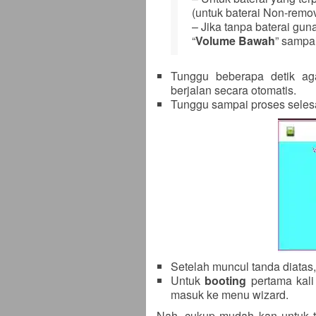
(untuk baterai Non-remov
– Jika tanpa baterai gun
“
Volume Bawah
” sampai
Tunggu beberapa detik ag
berjalan secara otomatis.
Tunggu sampai proses selesai
Setelah muncul tanda diatas
Untuk
booting
pertama kali 
masuk ke menu wizard.
Nah, cukup mudah kan untuk t