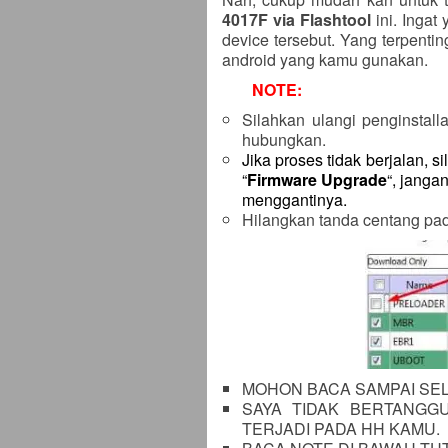
4017F via Flashtool
ini. Ingat
device tersebut. Yang terpenti
android yang kamu gunakan.
NOTE:
Silahkan ulangi penginstalla
hubungkan.
Jika proses tidak berjalan, s
“
Firmware Upgrade
“, janga
menggantinya.
Hilangkan tanda centang pad
MOHON BACA SAMPAI SEL
SAYA TIDAK BERTANGG
TERJADI PADA HH KAMU.