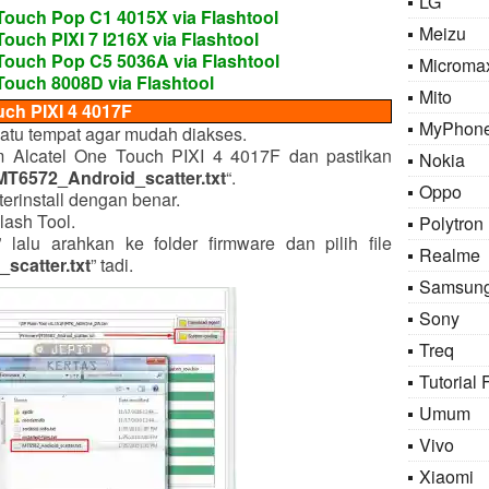
LG
 Touch Pop C1 4015X via Flashtool
Meizu
Touch PIXI 7 I216X via Flashtool
 Touch Pop C5 5036A via Flashtool
Microma
Touch 8008D via Flashtool
Mito
uch PIXI 4 4017F
MyPhon
atu tempat agar mudah diakses.
m Alcatel One Touch PIXI 4 4017F dan pastikan
Nokia
MT6572_Android_scatter.txt
“.
Oppo
 terinstall dengan benar.
lash Tool.
Polytron
” lalu arahkan ke folder firmware dan pilih file
Realme
scatter
.txt
” tadi.
Samsun
Sony
Treq
Tutorial 
Umum
Vivo
Xiaomi