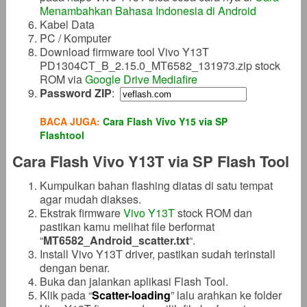
Menambahkan Bahasa Indonesia di Android
Kabel Data
PC / Komputer
Download firmware tool Vivo Y13T
PD1304CT_B_2.15.0_MT6582_131973.zip stock
ROM via
Google Drive
Mediafire
Password ZIP
:
BACA JUGA:
Cara Flash Vivo Y15 via SP
Flashtool
Cara Flash Vivo Y13T via SP Flash Tool
Kumpulkan bahan flashing diatas di satu tempat
agar mudah diakses.
Ekstrak firmware
Vivo Y13T
stock ROM dan
pastikan kamu melihat file berformat
“
MT6582_Android_scatter
.txt
“.
Install Vivo Y13T driver, pastikan sudah terinstall
dengan benar.
Buka dan jalankan aplikasi Flash Tool.
Klik pada “
Scatter-loading
” lalu arahkan ke folder