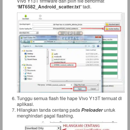
Vivo Y13T firmware dan pilih file berformat
“
MT6582_Android_scatter
.txt
” tadi.
Tunggu semua flash file hape Vivo Y13T termuat di
aplikasi.
Hilangkan tanda centang pada
Preloader
untuk
menghindari gagal flashing.