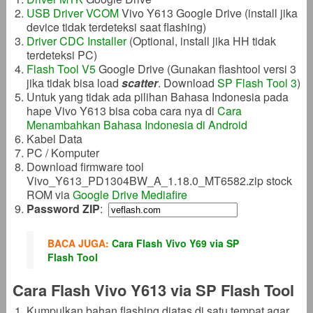
USB Driver VCOM
Vivo Y613 Google Drive (install jika
device tidak terdeteksi saat flashing)
Driver CDC Installer
(Optional, install jika HH tidak
terdeteksi PC)
Flash Tool V5
Google Drive (Gunakan flashtool versi 3
jika tidak bisa load
scatter
. Download
SP Flash Tool 3
)
Untuk yang tidak ada pilihan Bahasa Indonesia pada
hape Vivo Y613 bisa coba cara nya di
Cara
Menambahkan Bahasa Indonesia di Android
Kabel Data
PC / Komputer
Download firmware tool
Vivo_Y613_PD1304BW_A_1.18.0_MT6582.zip stock
ROM via
Google Drive
Mediafire
Password ZIP
:
BACA JUGA:
Cara Flash Vivo Y69 via SP
Flash Tool
Cara Flash Vivo Y613 via SP Flash Tool
Kumpulkan bahan flashing diatas di satu tempat agar