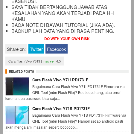
EKSEKUSI.
SAYA TIDAK BERTANGGUNG JAWAB ATAS
KESALAHAN YANG AKAN TERJADI PADA HH
KAMU.
BACA NOTE DI BAWAH TUTORIAL (JIKA ADA).
BACKUP LAH DATA YANG DI RASA PENTING.
DO WITH YOUR OWN RISK
Share on:
Twitter
Facebook
Cara Flash Vivo Y613
|
mas ve
|
4.5
RELATED POSTS
Cara Flash Vivo Y71i PD1731F
Bagaimana Cara Flash Vivo Y71i PD1731F Firmware via
QFIL Tool (mbn Flash File)? Bootloop, hang, atau error
karena lupa password bisa saja...
Cara Flash Vivo Y71S PD1731F
Bagaimana Cara Flash Vivo Y71S PD1731F Firmware via
QFIL Tool (mbn Flash File)? Hampir setiap android pasti
akan mengalami masalah seperti bootloop...