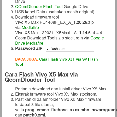
Drive
QComDloader Flash Tool
Google Drive
USB kabel Data (usahakan masih original)
Download firmware tool
Vivo X5 Max PD1408F_EX_A_
1.20.26
.zip
via
Mediafire
Vivo X5 Max 132031_X5MaxL_A_
1.14.6
_4.4.4
Qcom Download Tools.zip stock rom via
Google
Drive
Mediafire
Password ZIP
:
BACA JUGA:
Cara Flash Vivo X3T via SP Flash
Tool
Cara Flash Vivo X5 Max via
QcomDloader Tool
Pertama download dan install driver Vivo X5 Max.
Ekstrak firmware tool Vivo X5 Max stockrom.
Pastikan di dalam folder Vivo X5 Max firmware
terdapat 3 file utama,
yaitu
prog_emmc_firehose_xxxx.mbn
,
rawprogramx
dan
patch0.xml
.