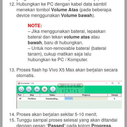
Hubungkan ke PC dengan kabel data sambil
menekan tombol
Volume Atas
(pada beberapa
device menggunakan
Volume bawah
).
NOTE:
– Jika menggunakan baterai, lepaskan
baterai dan tekan
volume atas
atau
bawah
, baru di hubungkan.
– Untuk non-removable baterai (baterai
tanam), cukup matikan saja lalu
hubungkan ke PC / Komputer.
Proses flash hp Vivo X5 Max akan berjalan secara
otomatis.
Proses akan berjalan sekitar 5-10 menit.
Tunggu sampai proses selesai yang akan ditandai
dengan pesan “
Passed
” pada kolom
Progress
.