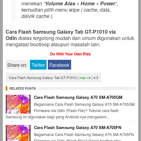
menekan “
Volume Atas
+
Home
+
Power
“,
kemudian pilih menu wipe ( cache, data,
dalvik cache ).
Cara Flash Samsung Galaxy Tab GT-P1010 via
Odin
diatas tergolong mudah dan umum digunakan untuk
mengatasi bootloop ataupun masalah lain.
Do With Your Own Risk
Share on:
Twitter
Facebook
Cara Flash Samsung Galaxy Tab GT-P1010
|
mas ve
|
4.5
RELATED POSTS
Cara Flash Samsung Galaxy A70 SM-A705GM
Bagaimana Cara Flash Samsung Galaxy A70 SM-A705GM
Firmware via Odin (Flash File)? Tutorial cara flash
Samsung ini digunakan bagi yang Android-nya mengalami...
Cara Flash Samsung Galaxy A70 SM-A705FN
Bagaimana Cara Flash Samsung Galaxy A70 SM-A705FN
Firmware via Odin (Flash File)? Gagal booting atau