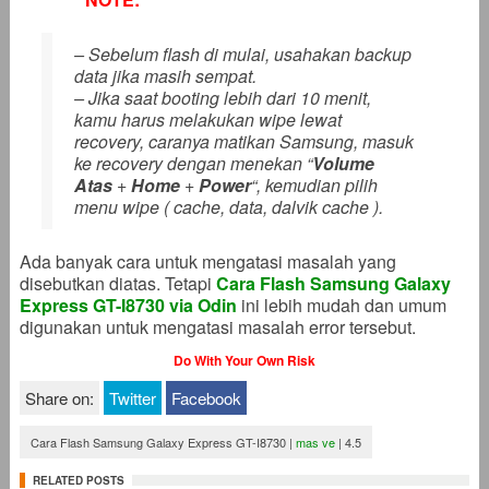
– Sebelum flash di mulai, usahakan backup
data jika masih sempat.
– Jika saat booting lebih dari 10 menit,
kamu harus melakukan wipe lewat
recovery, caranya matikan Samsung, masuk
ke recovery dengan menekan “
Volume
Atas
+
Home
+
Power
“, kemudian pilih
menu wipe ( cache, data, dalvik cache ).
Ada banyak cara untuk mengatasi masalah yang
disebutkan diatas. Tetapi
Cara Flash Samsung Galaxy
Express GT-I8730 via Odin
ini lebih mudah dan umum
digunakan untuk mengatasi masalah error tersebut.
Do With Your Own Risk
Share on:
Twitter
Facebook
Cara Flash Samsung Galaxy Express GT-I8730
|
mas ve
|
4.5
RELATED POSTS