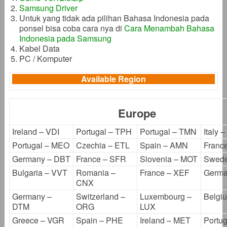
Samsung Driver
Untuk yang tidak ada pilihan Bahasa Indonesia pada
ponsel bisa coba cara nya di
Cara Menambah Bahasa
Indonesia pada Samsung
Kabel Data
PC / Komputer
Available Region
Europe
Ireland – VDI
Portugal – TPH
Portugal – TMN
Italy 
Portugal – MEO
Czechia – ETL
Spain – AMN
Franc
Germany – DBT
France – SFR
Slovenia – MOT
Swede
Bulgaria – VVT
Romania –
France – XEF
Germa
CNX
Germany –
Switzerland –
Luxembourg –
Belgi
DTM
ORG
LUX
Greece – VGR
Spain – PHE
Ireland – MET
Portug