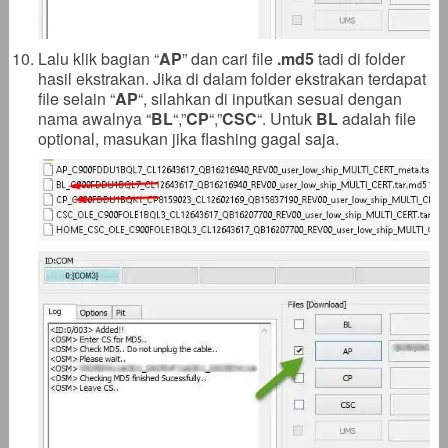
Lalu klik bagian “
AP
” dan cari file
.
md5
tadi di folder
hasil ekstrakan. Jika di dalam folder ekstrakan terdapat
file selain “
AP
“, silahkan di inputkan sesuai dengan
nama awalnya “
BL
“,”
CP
“,”
CSC
“. Untuk
BL
adalah file
optional, masukan jika flashing gagal saja.