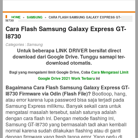
HOME
»
SAMSUNG
»
CARA FLASH SAMSUNG GALAXY EXPRESS GT-
I8730
Cara Flash Samsung Galaxy Express GT-
I8730
Categories :
Samsung
Untuk beberapa LINK DRIVER bersifat direct
download dari Google Drive. Tunggu samapi ter-
download otomatis.
Bagi yang mengalami limit Google Drive, Coba
Cara Mengatasi Limit
Google Drive 2021 Work Terbaru
ini
Bagaimana Cara Flash Samsung Galaxy Express GT-
I8730 Firmware via Odin (Flash File)?
Bootloop, hang,
atau error karena lupa password bisa saja terjadi pada
Samsung Express milikmu. Banyak sekali cara untuk
mengatasi masalah tersebut, salah satunya adalah
dengan cara flash ini. Dengan metode flashing ini,
Samsung GT-I8730 yang bermasalah tadi akan kembali
normal karena sudah dilakukan flashing atau di ganti
dengan firmware yang fresh tanpa error. Yang perlu di