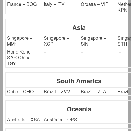
France – BOG
Italy – ITV
Croatia – VIP
Nether
KPN
Asia
Singapore –
Singapore –
Singapore –
Singa
MM1
XSP
SIN
STH
Hong Kong
–
–
–
SAR China –
TGY
South America
Chile – CHO
Brazil – ZVV
Brazil – ZTA
Brazil
Oceania
Australia – XSA
Australia – OPS
–
–