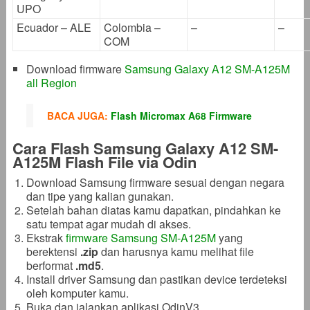
UPO
Ecuador – ALE
Colombia –
–
–
COM
Download firmware
Samsung Galaxy A12 SM-A125M
all Region
BACA JUGA:
Flash Micromax A68 Firmware
Cara Flash Samsung Galaxy A12 SM-
A125M Flash File via Odin
Download Samsung firmware sesuai dengan negara
dan tipe yang kalian gunakan.
Setelah bahan diatas kamu dapatkan, pindahkan ke
satu tempat agar mudah di akses.
Ekstrak
firmware Samsung SM-A125M
yang
berektensi
.zip
dan harusnya kamu melihat file
berformat
.md5
.
Install driver Samsung dan pastikan device terdeteksi
oleh komputer kamu.
Buka dan jalankan aplikasi OdinV3.