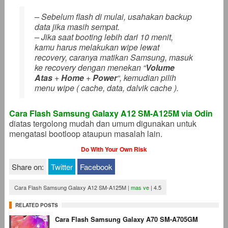
– Sebelum flash di mulai, usahakan backup
data jika masih sempat.
– Jika saat booting lebih dari 10 menit,
kamu harus melakukan wipe lewat
recovery, caranya matikan Samsung, masuk
ke recovery dengan menekan “
Volume
Atas
+
Home
+
Power
“, kemudian pilih
menu wipe ( cache, data, dalvik cache ).
Cara Flash Samsung Galaxy A12 SM-A125M via Odin
diatas tergolong mudah dan umum digunakan untuk
mengatasi bootloop ataupun masalah lain.
Do With Your Own Risk
Share on:
Twitter
Facebook
Cara Flash Samsung Galaxy A12 SM-A125M
|
mas ve
|
4.5
RELATED POSTS
Cara Flash Samsung Galaxy A70 SM-A705GM