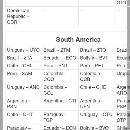
GTO
Dominican
–
–
–
Republic –
CDR
South America
Uruguay – UYO
Brazil – ZTM
Brazil – ZTO
Brazil
Brazil – ZTA
Ecuador – ECO
Bolivia – BVT
Ecuad
Chile – CHL
Peru – PNT
Peru – PET
Peru 
Peru – SAM
Colombia –
Colombia –
Urugu
COO
COB
Uruguay – ANC
Colombia –
Chile – CHE
Argent
COL
ARO
Argentina –
Argentina – CTI
Argentina –
Parag
PSN
UFN
PSP
Chile – CHT
Paraguay –
Uruguay – CTU
Parag
TGP
CTP
Paraguay –
Ecuador – EON
Bolivia – BVO
Chile