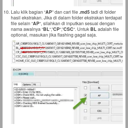
Lalu klik bagian “
AP
” dan cari file
.
md5
tadi di folder
hasil ekstrakan. Jika di dalam folder ekstrakan terdapat
file selain “
AP
“, silahkan di inputkan sesuai dengan
nama awalnya “
BL
“,”
CP
“,”
CSC
“. Untuk
BL
adalah file
optional, masukan jika flashing gagal saja.