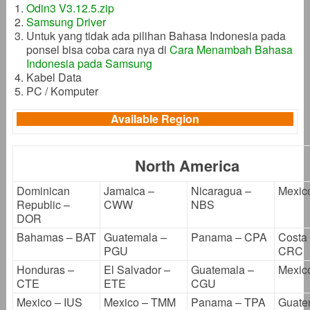
Odin3 V3.12.5.zip
Samsung Driver
Untuk yang tidak ada pilihan Bahasa Indonesia pada
ponsel bisa coba cara nya di
Cara Menambah Bahasa
Indonesia pada Samsung
Kabel Data
PC / Komputer
Available Region
North America
Dominican
Jamaica –
Nicaragua –
Mexic
Republic –
CWW
NBS
DOR
Bahamas – BAT
Guatemala –
Panama – CPA
Costa 
PGU
CRC
Honduras –
El Salvador –
Guatemala –
Mexic
CTE
ETE
CGU
Mexico – IUS
Mexico – TMM
Panama – TPA
Guate