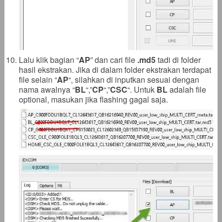
Lalu klik bagian “
AP
” dan cari file
.
md5
tadi di folder
hasil ekstrakan. Jika di dalam folder ekstrakan terdapat
file selain “
AP
“, silahkan di inputkan sesuai dengan
nama awalnya “
BL
“,”
CP
“,”
CSC
“. Untuk
BL
adalah file
optional, masukan jika flashing gagal saja.