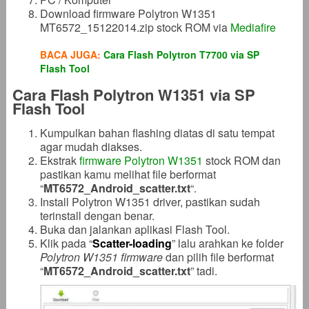
Download firmware Polytron W1351
MT6572_15122014.zip stock ROM via
Mediafire
BACA JUGA:
Cara Flash Polytron T7700 via SP
Flash Tool
Cara Flash Polytron W1351 via SP
Flash Tool
Kumpulkan bahan flashing diatas di satu tempat
agar mudah diakses.
Ekstrak
firmware Polytron W1351
stock ROM dan
pastikan kamu melihat file berformat
“
MT6572_Android_scatter.txt
“.
Install Polytron W1351 driver, pastikan sudah
terinstall dengan benar.
Buka dan jalankan aplikasi Flash Tool.
Klik pada “
Scatter-loading
” lalu arahkan ke folder
Polytron W1351 firmware
dan pilih file berformat
“
MT6572_Android_scatter.txt
” tadi.