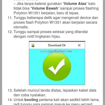
– Jika tanpa baterai gunakan “
Volume Atas
” kalo
tidak bisa “
Volume Bawah
” sampai proses flashing
Polytron W1351 berjalan, baru di lepas.
Tunggu beberapa detik agar mengenali device dan
proses flash Polytron W1351 akan berjalan secara
otomatis.
Tunggu sampai proses selesai yang ditandai
dengan notif lingkaran hijau.
Setelah muncul tanda diatas, lepaskan kabel data
dan coba nyalakan.
Untuk
booting
pertama kali akan sedikit lebih lama,
jadi tunggu saja sampai masuk ke menu wizard.