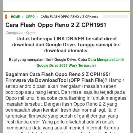
HOME
»
OPPO
»
CARA FLASH OPPO RENO 2 Z CPH1951
Cara Flash Oppo Reno 2 Z CPH1951
Categories :
Oppo
Untuk beberapa LINK DRIVER bersifat direct
download dari Google Drive. Tunggu samapi ter-
download otomatis.
Bagi yang mengalami limit Google Drive, Coba
Cara Mengatasi Limit
Google Drive 2021 Work Terbaru
ini
Bagaiman Cara Flash Oppo Reno 2 Z CPH1951
Firmware via DownloadTool (OFP Flash File)?
Hampir
setiap android pasti akan mengalami masalah seperti
bootloop atau hang lemot. Dan misal saja itu terjadi pada
Oppo milikmu, bisa coba cara flashing ini untuk mengatasi
masalah tersebut. Dengan flash Oppo Reno 2 Z yang
bermasalah akan kembali fresh dan normal lagi. Itu di
karenakan firmware yang sudah di ganti dengan yang
fresh tanpa error. Yang perlu diketahui adalah untuk
membackup data yang ada di memori internal. Karena