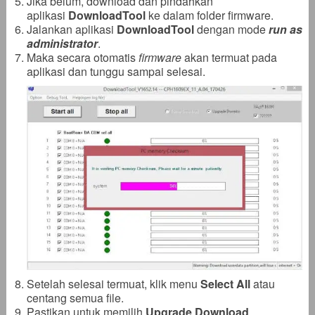
Jika belum, download dan pindahkan
aplikasi
DownloadTool
ke dalam folder firmware.
Jalankan aplikasi
DownloadTool
dengan mode
run as
administrator
.
Maka secara otomatis
firmware
akan termuat pada
aplikasi dan tunggu sampai selesai.
Setelah selesai termuat, klik menu
Select All
atau
centang semua file.
Pastikan untuk memilih
Upgrade Download
.