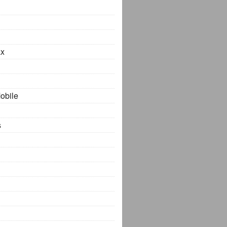
x
obile
s