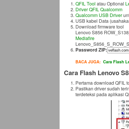
QFIL Tool
atau Optional
L
Driver QFIL Qualcomm
Qualcomm USB Driver
un
USB kabel Data (usahakan
Download firmware tool
Lenovo S856 ROW_S138_1
Mediafire
Lenovo_S856_S_ROW_S
Password ZIP:
BACA JUGA:
Cara Flash L
Cara Flash Lenovo S85
Pertama download QFIL too
Pastikan driver sudah ter
terdeteksi pada aplikasi QF