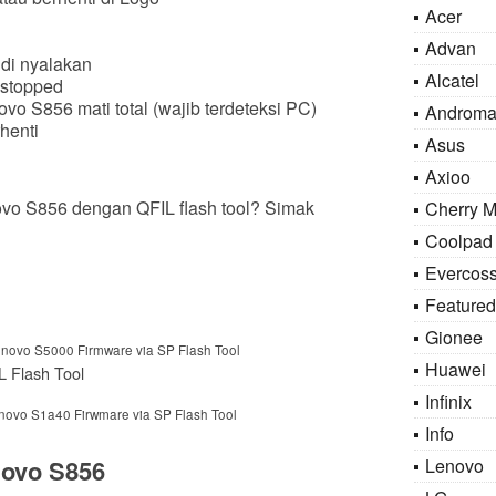
Acer
Advan
 di nyalakan
Alcatel
 stopped
o S856 mati total (wajib terdeteksi PC)
Androma
henti
Asus
Axioo
ovo S856 dengan QFIL flash tool? Simak
Cherry M
Coolpad
Evercos
Featured
Gionee
novo S5000 Firmware via SP Flash Tool
Huawei
L Flash Tool
Infinix
ovo S1a40 Firwmare via SP Flash Tool
Info
novo S856
Lenovo