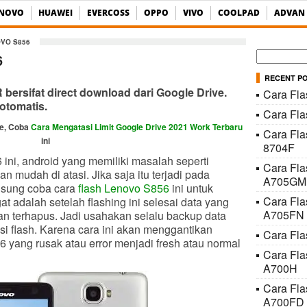
ENOVO
HUAWEI
EVERCOSS
OPPO
VIVO
COOLPAD
ADVAN
OVO S856
Cari
6
untuk:
RECENT P
ersifat direct download dari Google Drive.
Cara Fla
otomatis.
Cara Fl
ve, Coba
Cara Mengatasi Limit Google Drive 2021 Work Terbaru
Cara Fla
ini
8704F
ini, android yang memiliki masalah seperti
Cara Fl
n mudah di atasi. Jika saja itu terjadi pada
A705GM
gsung coba cara
flash Lenovo S856
ini untuk
Cara Fl
at adalah setelah flashing ini selesai data yang
A705FN
kan terhapus. Jadi usahakan selalu backup data
si flash. Karena cara ini akan menggantikan
Cara Fla
6 yang rusak atau error menjadi fresh atau normal
Cara Fl
A700H
Cara Fl
A700FD