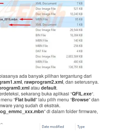
iasanya ada banyak pilihan tergantung dari
gram1.xml
,
rawprogram2.xml
, dan seterusnya.
program0.xml
atau
default
.
rdeteksi, sekarang buka aplikasi “
QFIL.exe
“.
a menu “
Flat build
” lalu pilih menu “
Browse
” dan
rmware yang sudah di ekstrak.
rog_emmc_xxx.mbn
” di dalam folder firmware,