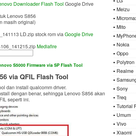
LG
enovo Downloader Flash Tool
Google Drive
Meizu
tuk Lenovo S856
Microma
 masih original)
Mito
41113 LD.zip stock rom via
Google Drive
MyPhon
Nokia
106_141215.zip
Mediafire
Oppo
Polytron
enovo S5000 Firmware via SP Flash Tool
Realme
6 via QFIL Flash Tool
Samsun
l dan install qualcomm driver.
Sony
install dengan benar, sehingga Lenovo S856 akan
Treq
IL seperti ini.
Tutorial 
Umum
Vivo
Xiaomi