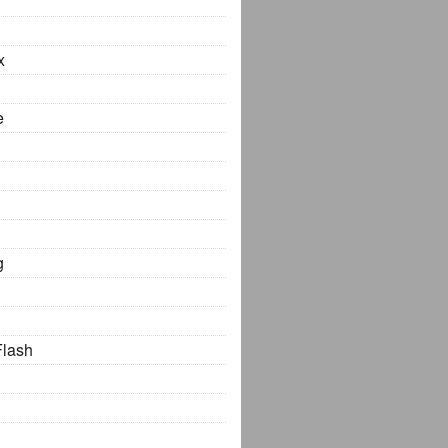
x
e
g
Flash