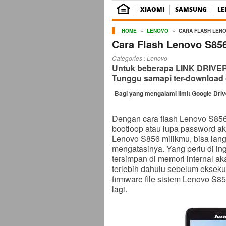
XIAOMI
SAMSUNG
L
HOME
»
LENOVO
»
CARA FLASH LEN
Cara Flash Lenovo S85
Categories :
Lenovo
Untuk beberapa LINK DRIVER b
Tunggu samapi ter-download 
Bagi yang mengalami limit Google Dri
Dengan cara flash Lenovo S856 
bootloop atau lupa password aka
Lenovo S856 milikmu, bisa lan
mengatasinya. Yang perlu di ing
tersimpan di memori internal a
terlebih dahulu sebelum ekseku
firmware file sistem Lenovo S85
lagi.