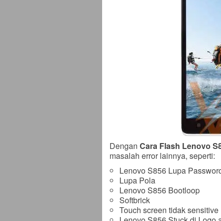
Dengan
Cara Flash Lenovo S8
masalah error lainnya, seperti:
Lenovo S856 Lupa Passwor
Lupa Pola
Lenovo S856 Bootloop
Softbrick
Touch screen tidak sensitive
Lenovo S856 Stuck di Logo a