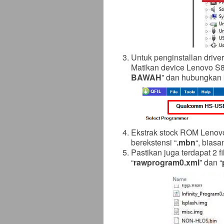
Untuk penginstallan driver
Matikan device Lenovo S8
BAWAH
” dan hubungkan 
Ekstrak stock ROM Lenovo
berekstensi “
.mbn
“, biasa
Pastikan juga terdapat 2 fil
“
rawprogram0.xml
” dan “