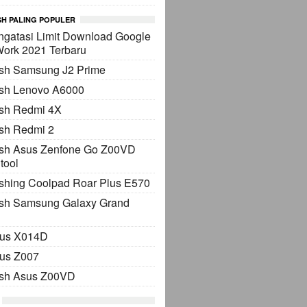
H PALING POPULER
gatasi Limit Download Google
Work 2021 Terbaru
ash Samsung J2 Prime
ash Lenovo A6000
ash Redmi 4X
sh Redmi 2
ash Asus Zenfone Go Z00VD
tool
shing Coolpad Roar Plus E570
ash Samsung Galaxy Grand
sus X014D
sus Z007
ash Asus Z00VD