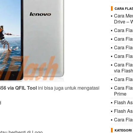
CARA FLAS
Cara Men
Drive – 
Cara Fl
Cara Fl
Cara Fl
Cara Fla
Cara Fl
via Flash
Cara Fla
56 via QFIL Tool
ini bisa juga untuk mengatasi
Cara Fl
Prime
Flash A
d
Flash A
Cara Fl
KATEGORI
tau berhenti di Logo