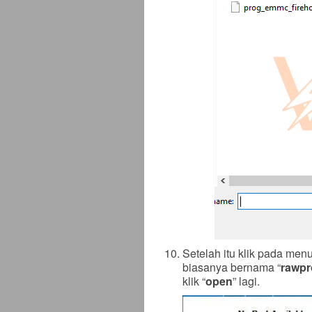
Setelah itu klik pada menu
biasanya bernama “
rawp
klik “
open
” lagi.