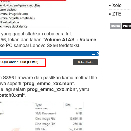
Xolo
ZTE
 yang gagal silahkan coba cara ini:
56, tekan dan tahan “
Volume ATAS + Volume
ke PC sampai Lenovo S856 terdeteksi.
 S856 firmware dan pastikan kamu melihat file
nya seperti “
prog_emmc_xxx.mbn
“.
e lagi selain”
prog_emmc_xxx.mbn
“, yaitu
patch0.xml
“.