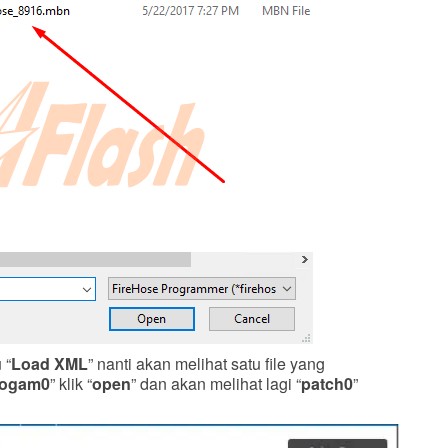
 “
Load XML
” nanti akan melihat satu file yang
rogam0
” klik “
open
” dan akan melihat lagi “
patch0
”