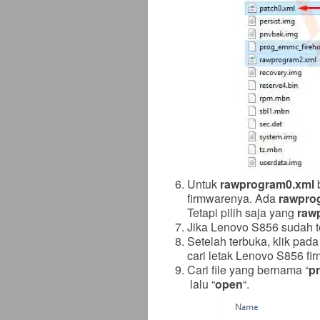
Untuk
rawprogram0.xml
b
firmwarenya. Ada
rawpro
Tetapi pilih saja yang
raw
Jika Lenovo S856 sudah te
Setelah terbuka, klik pad
cari letak Lenovo S856 fi
Cari file yang bernama “
p
lalu “
open
“.