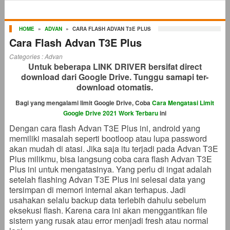
HOME
»
ADVAN
»
CARA FLASH ADVAN T3E PLUS
Cara Flash Advan T3E Plus
Categories :
Advan
Untuk beberapa LINK DRIVER bersifat direct
download dari Google Drive. Tunggu samapi ter-
download otomatis.
Bagi yang mengalami limit Google Drive, Coba
Cara Mengatasi Limit
Google Drive 2021 Work Terbaru
ini
Dengan cara flash Advan T3E Plus ini, android yang
memiliki masalah seperti bootloop atau lupa password
akan mudah di atasi. Jika saja itu terjadi pada Advan T3E
Plus milikmu, bisa langsung coba cara flash Advan T3E
Plus ini untuk mengatasinya. Yang perlu di ingat adalah
setelah flashing Advan T3E Plus ini selesai data yang
tersimpan di memori internal akan terhapus. Jadi
usahakan selalu backup data terlebih dahulu sebelum
eksekusi flash. Karena cara ini akan menggantikan file
sistem yang rusak atau error menjadi fresh atau normal