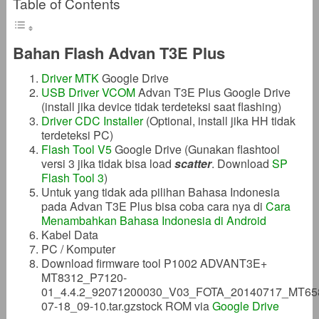
Table of Contents
Bahan Flash Advan T3E Plus
Driver MTK
Google Drive
USB Driver VCOM
Advan T3E Plus Google Drive
(install jika device tidak terdeteksi saat flashing)
Driver CDC Installer
(Optional, install jika HH tidak
terdeteksi PC)
Flash Tool V5
Google Drive (Gunakan flashtool
versi 3 jika tidak bisa load
scatter
. Download
SP
Flash Tool 3
)
Untuk yang tidak ada pilihan Bahasa Indonesia
pada Advan T3E Plus bisa coba cara nya di
Cara
Menambahkan Bahasa Indonesia di Android
Kabel Data
PC / Komputer
Download firmware tool P1002 ADVANT3E+
MT8312_P7120-
01_4.4.2_92071200030_V03_FOTA_20140717_MT65
07-18_09-10.tar.gzstock ROM via
Google Drive