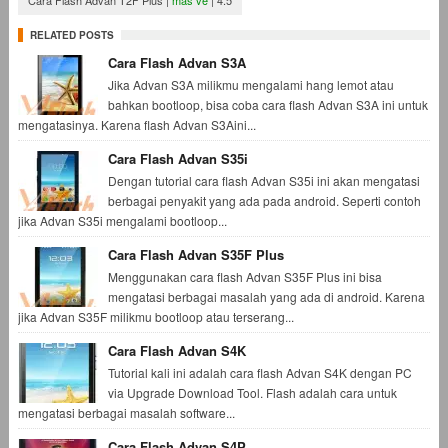
Cara Flash Advan T2F Plus
|
mas ve
|
4.5
RELATED POSTS
Cara Flash Advan S3A
Jika Advan S3A milikmu mengalami hang lemot atau
bahkan bootloop, bisa coba cara flash Advan S3A ini untuk
mengatasinya. Karena flash Advan S3Aini...
Cara Flash Advan S35i
Dengan tutorial cara flash Advan S35i ini akan mengatasi
berbagai penyakit yang ada pada android. Seperti contoh
jika Advan S35i mengalami bootloop...
Cara Flash Advan S35F Plus
Menggunakan cara flash Advan S35F Plus ini bisa
mengatasi berbagai masalah yang ada di android. Karena
jika Advan S35F milikmu bootloop atau terserang...
Cara Flash Advan S4K
Tutorial kali ini adalah cara flash Advan S4K dengan PC
via Upgrade Download Tool. Flash adalah cara untuk
mengatasi berbagai masalah software...
Cara Flash Advan S4P