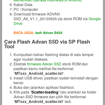
Kabel Data
PC / Komputer
Download firmware ADVAN
S5D_A6_V1.1_20130929.zip stock ROM via
Google
Drive
BACA JUGA:
lash Advan S45A
Cara Flash Advan S5D via SP Flash
Tool
Kumpulkan bahan flashing diatas di satu tempat
agar mudah diakses.
Ekstrak
firmware Advan S5D
stock ROM dan
pastikan kamu melihat file berformat
“
MTxxx_Android_scatter.txt
“.
Install USB driver, pastikan sudah terinstall dengan
benar.
Buka dan jalankan aplikasi flashtool.
Klik pada “
Scatter-loading
” lalu arahkan ke folder
Advan S5D firmware
dan pilih file berformat
“
MTxxx_Android_scatter.txt
” tadi.