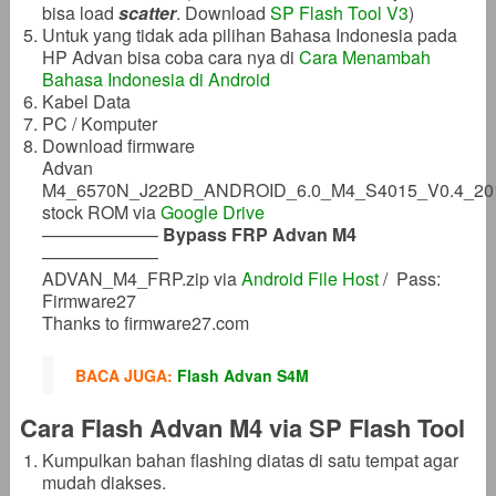
bisa load
scatter
. Download
SP Flash Tool V3
)
Untuk yang tidak ada pilihan Bahasa Indonesia pada
HP Advan bisa coba cara nya di
Cara Menambah
Bahasa Indonesia di Android
Kabel Data
PC / Komputer
Download firmware
Advan
M4_6570N_J22BD_ANDROID_6.0_M4_S4015_V0.4_201
stock ROM via
Google Drive
——————–
Bypass FRP Advan M4
——————–
ADVAN_M4_FRP.zip via
Android File Host
/ Pass:
Firmware27
Thanks to firmware27.com
BACA JUGA:
Flash Advan S4M
Cara Flash Advan M4 via SP Flash Tool
Kumpulkan bahan flashing diatas di satu tempat agar
mudah diakses.