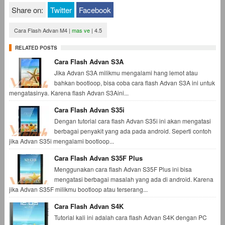
Share on:
Twitter
Facebook
Cara Flash Advan M4
|
mas ve
|
4.5
RELATED POSTS
Cara Flash Advan S3A
Jika Advan S3A milikmu mengalami hang lemot atau
bahkan bootloop, bisa coba cara flash Advan S3A ini untuk
mengatasinya. Karena flash Advan S3Aini...
Cara Flash Advan S35i
Dengan tutorial cara flash Advan S35i ini akan mengatasi
berbagai penyakit yang ada pada android. Seperti contoh
jika Advan S35i mengalami bootloop...
Cara Flash Advan S35F Plus
Menggunakan cara flash Advan S35F Plus ini bisa
mengatasi berbagai masalah yang ada di android. Karena
jika Advan S35F milikmu bootloop atau terserang...
Cara Flash Advan S4K
Tutorial kali ini adalah cara flash Advan S4K dengan PC