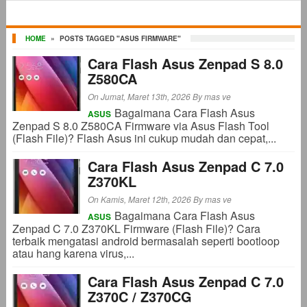
HOME
»
POSTS TAGGED "ASUS FIRMWARE"
Cara Flash Asus Zenpad S 8.0
Z580CA
On Jumat, Maret 13th, 2026
By
mas ve
Bagaimana Cara Flash Asus
ASUS
Zenpad S 8.0 Z580CA Firmware via Asus Flash Tool
(Flash File)? Flash Asus ini cukup mudah dan cepat,...
Cara Flash Asus Zenpad C 7.0
Z370KL
On Kamis, Maret 12th, 2026
By
mas ve
Bagaimana Cara Flash Asus
ASUS
Zenpad C 7.0 Z370KL Firmware (Flash File)? Cara
terbaik mengatasi android bermasalah seperti bootloop
atau hang karena virus,...
Cara Flash Asus Zenpad C 7.0
Z370C / Z370CG