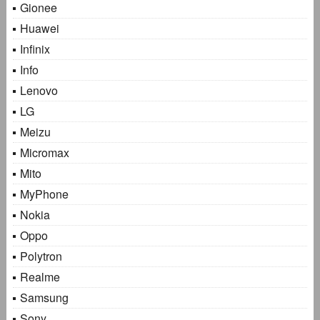
Gionee
Huawei
Infinix
Info
Lenovo
LG
Meizu
Micromax
Mito
MyPhone
Nokia
Oppo
Polytron
Realme
Samsung
Sony