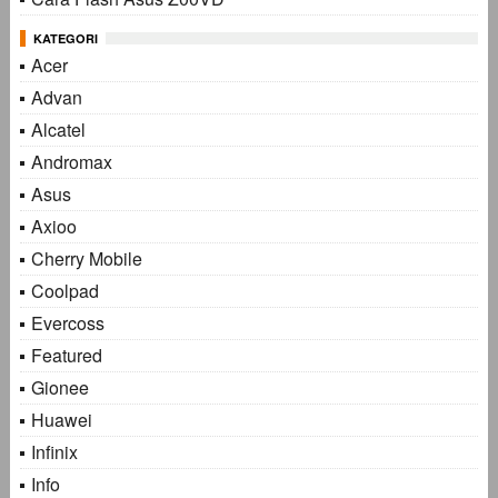
KATEGORI
Acer
Advan
Alcatel
Andromax
Asus
Axioo
Cherry Mobile
Coolpad
Evercoss
Featured
Gionee
Huawei
Infinix
Info