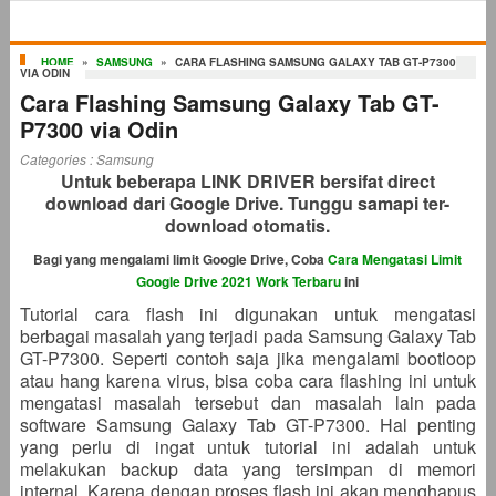
HOME
»
SAMSUNG
»
CARA FLASHING SAMSUNG GALAXY TAB GT-P7300
VIA ODIN
Cara Flashing Samsung Galaxy Tab GT-
P7300 via Odin
Categories :
Samsung
Untuk beberapa LINK DRIVER bersifat direct
download dari Google Drive. Tunggu samapi ter-
download otomatis.
Bagi yang mengalami limit Google Drive, Coba
Cara Mengatasi Limit
Google Drive 2021 Work Terbaru
ini
Tutorial cara flash ini digunakan untuk mengatasi
berbagai masalah yang terjadi pada Samsung Galaxy Tab
GT-P7300. Seperti contoh saja jika mengalami bootloop
atau hang karena virus, bisa coba cara flashing ini untuk
mengatasi masalah tersebut dan masalah lain pada
software Samsung Galaxy Tab GT-P7300. Hal penting
yang perlu di ingat untuk tutorial ini adalah untuk
melakukan backup data yang tersimpan di memori
internal. Karena dengan proses flash ini akan menghapus