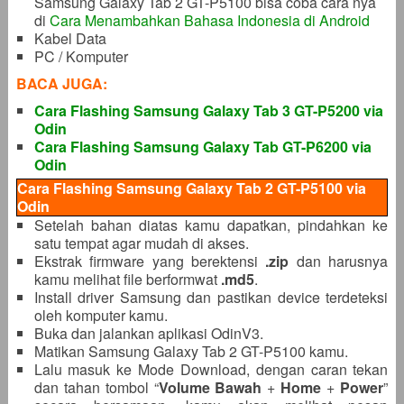
Samsung Galaxy Tab 2 GT-P5100 bisa coba cara nya
di
Cara Menambahkan Bahasa Indonesia di Android
Kabel Data
PC / Komputer
BACA JUGA:
Cara Flashing Samsung Galaxy Tab 3 GT-P5200 via
Odin
Cara Flashing Samsung Galaxy Tab GT-P6200 via
Odin
Cara Flashing Samsung Galaxy Tab 2 GT-P5100 via
Odin
Setelah bahan diatas kamu dapatkan, pindahkan ke
satu tempat agar mudah di akses.
Ekstrak firmware yang berektensi
.zip
dan harusnya
kamu melihat file berformwat
.md5
.
Install driver Samsung dan pastikan device terdeteksi
oleh komputer kamu.
Buka dan jalankan aplikasi OdinV3.
Matikan Samsung Galaxy Tab 2 GT-P5100 kamu.
Lalu masuk ke Mode Download, dengan caran tekan
dan tahan tombol “
Volume Bawah
+
Home
+
Power
”