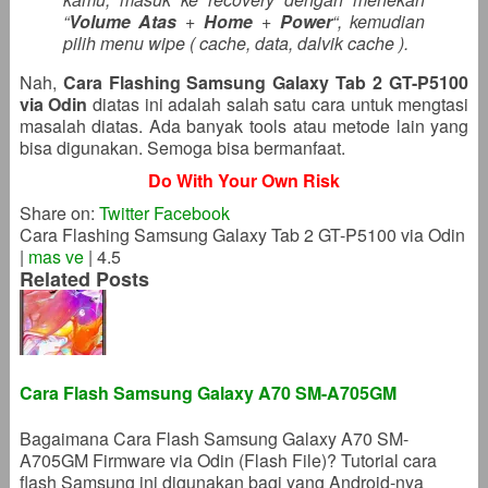
“
Volume Atas
+
Home
+
Power
“, kemudian
pilih menu wipe ( cache, data, dalvik cache ).
Nah,
Cara Flashing Samsung Galaxy Tab 2 GT-P5100
via Odin
diatas ini adalah salah satu cara untuk mengtasi
masalah diatas. Ada banyak tools atau metode lain yang
bisa digunakan. Semoga bisa bermanfaat.
Do With Your Own Risk
Share on:
Twitter
Facebook
Cara Flashing Samsung Galaxy Tab 2 GT-P5100 via Odin
|
mas ve
|
4.5
Related Posts
Cara Flash Samsung Galaxy A70 SM-A705GM
Bagaimana Cara Flash Samsung Galaxy A70 SM-
A705GM Firmware via Odin (Flash File)? Tutorial cara
flash Samsung ini digunakan bagi yang Android-nya