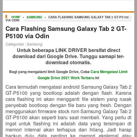
HOME
»
SAMSUNG
»
CARA FLASHING SAMSUNG GALAXY TAB 2 GT-P5100
VIA ODIN
Cara Flashing Samsung Galaxy Tab 2 GT-
P5100 via Odin
Categories :
Samsung
Untuk beberapa LINK DRIVER bersifat direct
download dari Google Drive. Tunggu samapi ter-
download otomatis.
Bagi yang mengalami limit Google Drive, Coba
Cara Mengatasi Limit
Google Drive 2021 Work Terbaru
ini
Cara termudah mengatasi android Samsung Galaxy Tab 2
GT-P5100 yang bootloop adalah dengan flash. Karena
cara flashing ini akan mengganti file sistem yang rusak
penyebab bootloop dengan file baru yang fresh. Dengan
menggunakan firmware stock rom Samsung Galaxy Tab 2
GT-P5100 akan seperti baru saat membeli. Yang perlu di
ingat untuk flashing ini adalah data yang tersimpan di
memori internal akan terhapus dan hilang. Jadi harap
backup dulu data penting ke memori eksternal atau