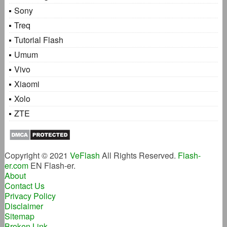
Sony
Treq
Tutorial Flash
Umum
Vivo
Xiaomi
Xolo
ZTE
Copyright © 2021
VeFlash
All Rights Reserved.
Flash-
er.com
EN Flash-er.
About
Contact Us
Privacy Policy
Disclaimer
Sitemap
Broken Link