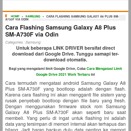
HOME
»
SAMSUNG
»
CARA FLASHING SAMSUNG GALAXY A8 PLUS SM-
A730F VIA ODIN
Cara Flashing Samsung Galaxy A8 Plus
SM-A730F via Odin
Categories :
Samsung
Untuk beberapa LINK DRIVER bersifat direct
download dari Google Drive. Tunggu samapi ter-
download otomatis.
Bagi yang mengalami limit Google Drive, Coba
Cara Mengatasi Limit
Google Drive 2021 Work Terbaru
ini
Cara termudah mengatasi android Samsung Galaxy A8
Plus SM-A730F yang bootloop adalah dengan flash.
Karena cara flashing ini akan mengganti file sistem yang
rusak penyebab bootloop dengan file baru yang fresh.
Dengan menggunakan firmware stock rom Samsung
Galaxy A8 Plus SM-A730F akan seperti baru saat
membeli. Yang perlu di ingat untuk flashing ini adalah
data yang tersimpan di memori internal akan terhapus dan
hilang. Jadi harap backup dulu data penting ke memori