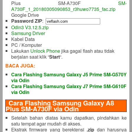
Plus SM-A730F
SM-
A730F_1_20180305090853_r3huwo7735_fac.zip
Google Drive
Password ZIP
:
Odin3 V3.12.5.zip
Samsung Driver
Kabel Data
PC / Komputer
Lakukan
Unlock Phone
jika gagal flash atau tidak
berjalan saat klik “
Start
“.
BACA JUGA:
Cara Flashing Samsung Galaxy J5 Prime SM-G570Y
via Odin
Cara Flashing Samsung Galaxy J7 Prime SM-G610F
via Odin
Cara Flashing Samsung Galaxy A8
Plus SM-A730F via Odin
Setelah bahan diatas kamu dapatkan, pindahkan ke
satu tempat agar mudah di akses.
Ekstrak firmware yang berektensi
.zip
dan harusnya