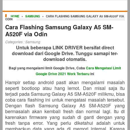
HOME
»
SAMSUNG
»
CARA FLASHING SAMSUNG GALAXY A5 SM-A520F VIA
ODIN
Cara Flashing Samsung Galaxy A5 SM-
A520F via Odin
Categories :
Samsung
Untuk beberapa LINK DRIVER bersifat direct
download dari Google Drive. Tunggu samapi ter-
download otomatis.
Bagi yang mengalami limit Google Drive, Coba
Cara Mengatasi Limit
Google Drive 2021 Work Terbaru
ini
Hampir setiap android pasti akan mengalami masalah
seperti bootloop atau hang lemot. Dan misal saja itu
terjadi pada Samsung Galaxy A5 SM-A520F milikmu, bisa
coba cara flashing ini untuk mengatasi masalah tersebut.
Dengan flash Samsung Galaxy A5 SM-A520F yang
bermasalah akan kembali fresh dan normal lagi. Itu di
karenakan firmware yang sudah di ganti dengan yang
fresh tanpa error. Yang perlu diketahui adalah untuk
membackup data yang ada di memori internal. Karena