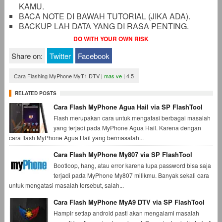
KAMU.
BACA NOTE DI BAWAH TUTORIAL (JIKA ADA).
BACKUP LAH DATA YANG DI RASA PENTING.
DO WITH YOUR OWN RISK
Share on:
Twitter
Facebook
Cara Flashing MyPhone MyT1 DTV
|
mas ve
|
4.5
RELATED POSTS
Cara Flash MyPhone Agua Hail via SP FlashTool
Flash merupakan cara untuk mengatasi berbagai masalah
yang terjadi pada MyPhone Agua Hail. Karena dengan
cara flash MyPhone Agua Hail yang bermasalah...
Cara Flash MyPhone My807 via SP FlashTool
Bootloop, hang, atau error karena lupa password bisa saja
terjadi pada MyPhone My807 milikmu. Banyak sekali cara
untuk mengatasi masalah tersebut, salah...
Cara Flash MyPhone MyA9 DTV via SP FlashTool
Hampir setiap android pasti akan mengalami masalah