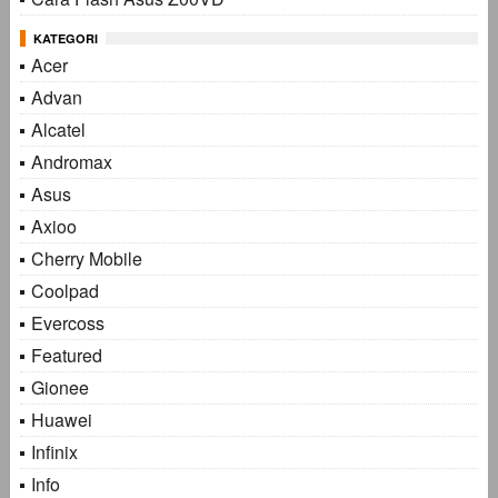
KATEGORI
Acer
Advan
Alcatel
Andromax
Asus
Axioo
Cherry Mobile
Coolpad
Evercoss
Featured
Gionee
Huawei
Infinix
Info