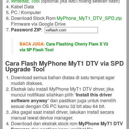
WriteIME Tool
(optional jika IMEI hilang setelah flash)
Kabel Data
PC / Komputer
Download Stock Rom
MyPhone_MyT1_DTV_SPD.zip
Firmware via Google Drive
Password ZIP
:
BACA JUGA:
Cara Flashing Cherry Flare X V2
via SP Flash Tool
Cara Flash MyPhone MyT1 DTV via SPD
Upgrade Tool
Download semua bahan diatas di satu tempat agar
mudah diakses.
Ekstrak lalu install MyPhone MyT1 DTV driver, jika
muncul notifikasi silahkan pilih “
Install this driver
software anyway
” dan pastikan juga untuk memilih
sesuai dengan OS PC kamu 32 bit atau 64 bit.
Jika gagal saat install driver, lakukan install secara
manual lewat device manager.
Download dan ekstrak stock rom
MyPhone MyT1 DTV