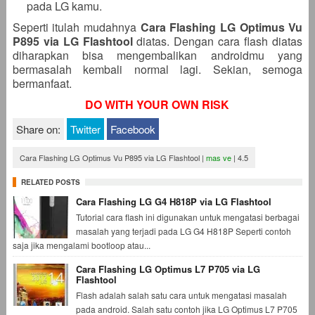
pada LG kamu.
Seperti itulah mudahnya
Cara Flashing LG Optimus Vu
P895 via LG Flashtool
diatas. Dengan cara flash diatas
diharapkan bisa mengembalikan androidmu yang
bermasalah kembali normal lagi. Sekian, semoga
bermanfaat.
DO WITH YOUR OWN RISK
Share on:
Twitter
Facebook
Cara Flashing LG Optimus Vu P895 via LG Flashtool
|
mas ve
|
4.5
RELATED POSTS
Cara Flashing LG G4 H818P via LG Flashtool
Tutorial cara flash ini digunakan untuk mengatasi berbagai
masalah yang terjadi pada LG G4 H818P Seperti contoh
saja jika mengalami bootloop atau...
Cara Flashing LG Optimus L7 P705 via LG
Flashtool
Flash adalah salah satu cara untuk mengatasi masalah
pada android. Salah satu contoh jika LG Optimus L7 P705