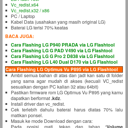
Vc_redist.x64
Vc_redist.x32 / x86
PC / Laptop
Kabel Data (usahakan yang masih original LG)
Baterai LG terisi 70% keatas
BACA JUGA:
Cara Flashing LG P940 PRADA via LG Flashtool
Cara Flashing LG G PAD V490 via LG Flashtool
Cara Flashing LG G Pro 2 D838 via LG Flashtool
Cara Flashing LG L40 Dual D170 via LG Flashtool
Cara Flashing LG Optimus Vu P895 via LG Flashtool
Ambil semua bahan di atas dan jadi kan satu di folder
yang sama agar mudah di akses (kecuali VC_redist
sesuaikan dengan PC kalian 32 atau 64bit)
Pastikan firmware rom LG Optimus Vu P895 yang kamu
dapatkan berformat
.kdz
.
Install driver dan vc_redist.
Cek terlebih dahulu baterai harus diatas 70% lalu
matikan ponsel.
Masuk ke mode Download dengan cara:
Pada posisi mati, tekan dan tahan “
Volume