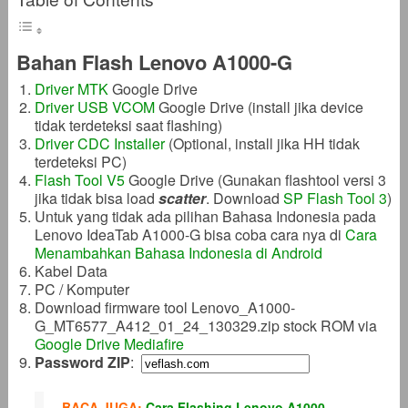
Bahan Flash Lenovo A1000-G
Driver MTK
Google Drive
Driver USB VCOM
Google Drive (install jika device
tidak terdeteksi saat flashing)
Driver CDC Installer
(Optional, install jika HH tidak
terdeteksi PC)
Flash Tool V5
Google Drive (Gunakan flashtool versi 3
jika tidak bisa load
scatter
. Download
SP Flash Tool 3
)
Untuk yang tidak ada pilihan Bahasa Indonesia pada
Lenovo IdeaTab A1000-G bisa coba cara nya di
Cara
Menambahkan Bahasa Indonesia di Android
Kabel Data
PC / Komputer
Download firmware tool Lenovo_A1000-
G_MT6577_A412_01_24_130329.zip stock ROM via
Google Drive
Mediafire
Password ZIP
:
BACA JUGA:
Cara Flashing Lenovo A1000