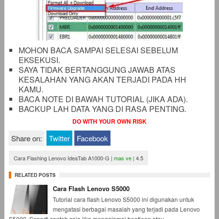
MOHON BACA SAMPAI SELESAI SEBELUM
EKSEKUSI.
SAYA TIDAK BERTANGGUNG JAWAB ATAS
KESALAHAN YANG AKAN TERJADI PADA HH
KAMU.
BACA NOTE DI BAWAH TUTORIAL (JIKA ADA).
BACKUP LAH DATA YANG DI RASA PENTING.
DO WITH YOUR OWN RISK
Share on:
Twitter
Facebook
Cara Flashing Lenovo IdeaTab A1000-G
|
mas ve
|
4.5
RELATED POSTS
Cara Flash Lenovo S5000
Tutorial cara flash Lenovo S5000 ini digunakan untuk
mengatasi berbagai masalah yang terjadi pada Lenovo
S5000. Seperti contoh saja jika mengalamai bootloop atau...