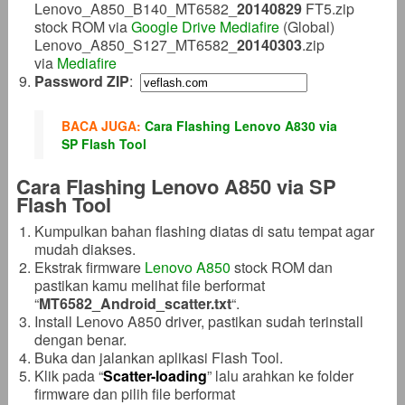
Lenovo_A850_B140_MT6582_
20140829
FT5.zip
stock ROM via
Google Drive
Mediafire
(Global)
Lenovo_A850_S127_MT6582_
20140303
.zip
via
Mediafire
Password ZIP
:
BACA JUGA:
Cara Flashing Lenovo A830 via
SP Flash Tool
Cara Flashing Lenovo A850 via SP
Flash Tool
Kumpulkan bahan flashing diatas di satu tempat agar
mudah diakses.
Ekstrak firmware
Lenovo A850
stock ROM dan
pastikan kamu melihat file berformat
“
MT6582_Android_scatter
.txt
“.
Install Lenovo A850 driver, pastikan sudah terinstall
dengan benar.
Buka dan jalankan aplikasi Flash Tool.
Klik pada “
Scatter-loading
” lalu arahkan ke folder
firmware dan pilih file berformat