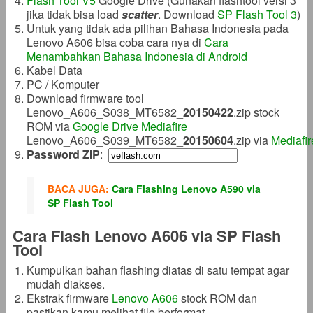
Flash Tool V5
Google Drive (Gunakan flashtool versi 3
jika tidak bisa load
scatter
. Download
SP Flash Tool 3
)
Untuk yang tidak ada pilihan Bahasa Indonesia pada
Lenovo A606 bisa coba cara nya di
Cara
Menambahkan Bahasa Indonesia di Android
Kabel Data
PC / Komputer
Download firmware tool
Lenovo_A606_S038_MT6582_
20150422
.zip stock
ROM via
Google Drive
Mediafire
Lenovo_A606_S039_MT6582_
20150604
.zip via
Mediafir
Password ZIP
:
BACA JUGA:
Cara Flashing Lenovo A590 via
SP Flash Tool
Cara Flash Lenovo A606 via SP Flash
Tool
Kumpulkan bahan flashing diatas di satu tempat agar
mudah diakses.
Ekstrak firmware
Lenovo A606
stock ROM dan
pastikan kamu melihat file berformat