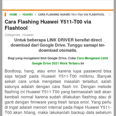
HOME
»
HUAWEI
»
CARA FLASHING HUAWEI Y511-T00 VIA FLASHTOOL
Cara Flashing Huawei Y511-T00 via
Flashtool
Categories :
Huawei
Untuk beberapa LINK DRIVER bersifat direct
download dari Google Drive. Tunggu samapi ter-
download otomatis.
Bagi yang mengalami limit Google Drive, Coba
Cara Mengatasi Limit
Google Drive 2021 Work Terbaru
ini
Bootloop, hang, atau error karena lupa password bisa
saja terjadi pada Huawei Y511-T00 milikmu. Banyak
sekali cara untuk mengatasi masalah tersebut, salah
satunya adalah dengan cara flash ini. Dengan metode
flashing ini Huawei Y511-T00 yang bermasalah tadi akan
kembali normal karena sudah dilakukan flashing atau di
ganti dengan firmware yang fresh tanpa error. Yang perlu
di ingat adalah memori internal pada Hape Huawei Y511-
T00 akan hilang, maka lakukanlah backup data sebelum