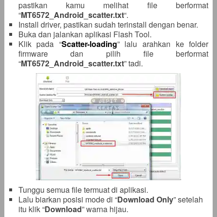
pastikan kamu melihat file berformat
“
MT6572_Android_scatter.txt
“.
Install driver, pastikan sudah terinstall dengan benar.
Buka dan jalankan aplikasi Flash Tool.
Klik pada “
Scatter-loading
” lalu arahkan ke folder
firmware dan pilih file berformat
“
MT6572_Android_scatter
.txt
” tadi.
Tunggu semua file termuat di aplikasi.
Lalu biarkan posisi mode di “
Download Only
” setelah
itu klik “
Download
” warna hijau.