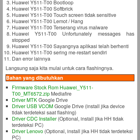
Huawei Y511-T00 Bootloop
Huawei Y511-T00 Softbrick
Huawei Y511-T00 Touch screen tidak sensitive
Huawei Y511-T00 Lemot / Hang
Huawei Y511-T00 Terserang virus malware
Huawei Y511-T00 Unfortunately messages has
stopped
Huawei Y511-T00 Sayangnya aplikasi telah berhenti
Huawei Y511-T00 sering me-restart sendiri
Dan error lainnya
Langsung saja kita mulai untuk cara flashingnya.
Bahan yang dibutuhkan
Firmware Stock Rom Huawei_Y511-
T00_MT6572.zip
Mediafire
Driver MTK
Google Drive
Driver USB VCOM
Google Drive (install jika device
tidak terdeteksi saat flashing)
Driver CDC Installer
(Optional, install jika HH tidak
terdeteksi PC)
Driver Lenovo
(Optional, install jika HH tidak terdeteksi
PC)