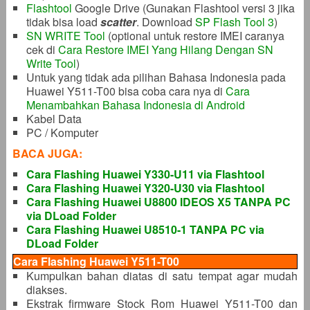
Flashtool
Google Drive (Gunakan Flashtool versi 3 jika
tidak bisa load
scatter
. Download
SP Flash Tool 3
)
SN WRITE Tool
(optional untuk restore IMEI caranya
cek di
Cara Restore IMEI Yang Hilang Dengan SN
Write Tool
)
Untuk yang tidak ada pilihan Bahasa Indonesia pada
Huawei Y511-T00 bisa coba cara nya di
Cara
Menambahkan Bahasa Indonesia di Android
Kabel Data
PC / Komputer
BACA JUGA:
Cara Flashing Huawei Y330-U11 via Flashtool
Cara Flashing Huawei Y320-U30 via Flashtool
Cara Flashing Huawei U8800 IDEOS X5 TANPA PC
via DLoad Folder
Cara Flashing Huawei U8510-1 TANPA PC via
DLoad Folder
Cara Flashing Huawei Y511-T00
Kumpulkan bahan diatas di satu tempat agar mudah
diakses.
Ekstrak firmware Stock Rom Huawei Y511-T00 dan