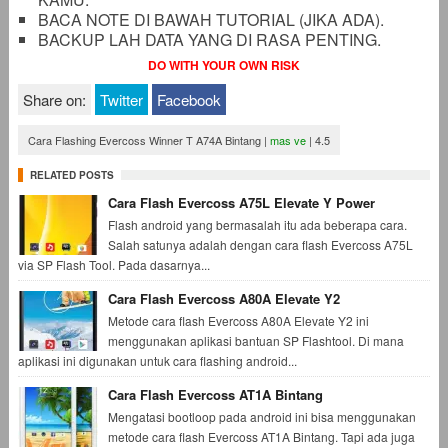
BACA NOTE DI BAWAH TUTORIAL (JIKA ADA).
BACKUP LAH DATA YANG DI RASA PENTING.
DO WITH YOUR OWN RISK
Share on:
Twitter
Facebook
Cara Flashing Evercoss Winner T A74A Bintang
|
mas ve
|
4.5
RELATED POSTS
Cara Flash Evercoss A75L Elevate Y Power
Flash android yang bermasalah itu ada beberapa cara.
Salah satunya adalah dengan cara flash Evercoss A75L
via SP Flash Tool. Pada dasarnya...
Cara Flash Evercoss A80A Elevate Y2
Metode cara flash Evercoss A80A Elevate Y2 ini
menggunakan aplikasi bantuan SP Flashtool. Di mana
aplikasi ini digunakan untuk cara flashing android...
Cara Flash Evercoss AT1A Bintang
Mengatasi bootloop pada android ini bisa menggunakan
metode cara flash Evercoss AT1A Bintang. Tapi ada juga