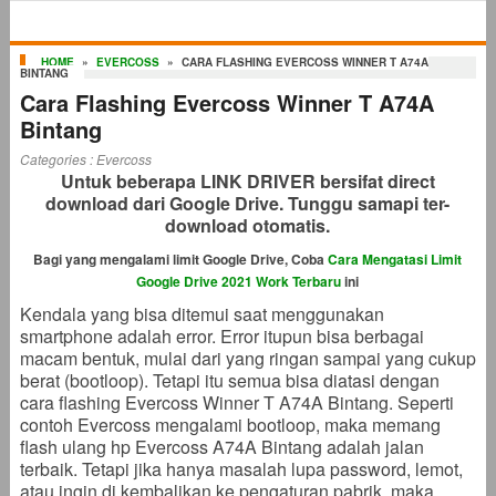
HOME
»
EVERCOSS
»
CARA FLASHING EVERCOSS WINNER T A74A
BINTANG
Cara Flashing Evercoss Winner T A74A
Bintang
Categories :
Evercoss
Untuk beberapa LINK DRIVER bersifat direct
download dari Google Drive. Tunggu samapi ter-
download otomatis.
Bagi yang mengalami limit Google Drive, Coba
Cara Mengatasi Limit
Google Drive 2021 Work Terbaru
ini
Kendala yang bisa ditemui saat menggunakan
smartphone adalah error. Error itupun bisa berbagai
macam bentuk, mulai dari yang ringan sampai yang cukup
berat (bootloop). Tetapi itu semua bisa diatasi dengan
cara flashing Evercoss Winner T A74A Bintang. Seperti
contoh Evercoss mengalami bootloop, maka memang
flash ulang hp Evercoss A74A Bintang adalah jalan
terbaik. Tetapi jika hanya masalah lupa password, lemot,
atau ingin di kembalikan ke pengaturan pabrik, maka