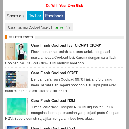
Do With Your Own Risk
Share on:
Twitter
Facebook
Cara Flashing Coolpad Note 5
|
mas ve
|
4.5
RELATED POSTS
Cara Flash Coolpad Ivvi CK3-M1 CK3-01
Flash merupakan salah satu cara untuk mengatasi
masalah pada Coolpad Ivvi. Karena dengan cara flash
Coolpad Ivvi CK3-M1 CK3-01 ini android bootloop...
Cara Flash Coolpad 9976T
Dengan cara flash Coolpad 9976T ini, android yang
memiliki masalah seperti bootloop atau lupa password
akan mudah di atasi. Jika saja itu terjadi...
Cara Flash Coolpad N2M
Tutorial cara flash Coolpad N2M ini digunakan untuk
mengatasi berbagai masalah yang terjadi pada Coolpad
N2M. Seperti contoh saja jika mengalami bootloop atau...
Cara Flash Coolpad 8971