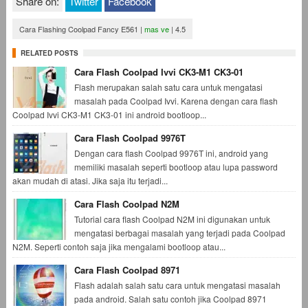
Share on:
Twitter
Facebook
Cara Flashing Coolpad Fancy E561
|
mas ve
|
4.5
RELATED POSTS
Cara Flash Coolpad Ivvi CK3-M1 CK3-01
Flash merupakan salah satu cara untuk mengatasi
masalah pada Coolpad Ivvi. Karena dengan cara flash
Coolpad Ivvi CK3-M1 CK3-01 ini android bootloop...
Cara Flash Coolpad 9976T
Dengan cara flash Coolpad 9976T ini, android yang
memiliki masalah seperti bootloop atau lupa password
akan mudah di atasi. Jika saja itu terjadi...
Cara Flash Coolpad N2M
Tutorial cara flash Coolpad N2M ini digunakan untuk
mengatasi berbagai masalah yang terjadi pada Coolpad
N2M. Seperti contoh saja jika mengalami bootloop atau...
Cara Flash Coolpad 8971
Flash adalah salah satu cara untuk mengatasi masalah
pada android. Salah satu contoh jika Coolpad 8971