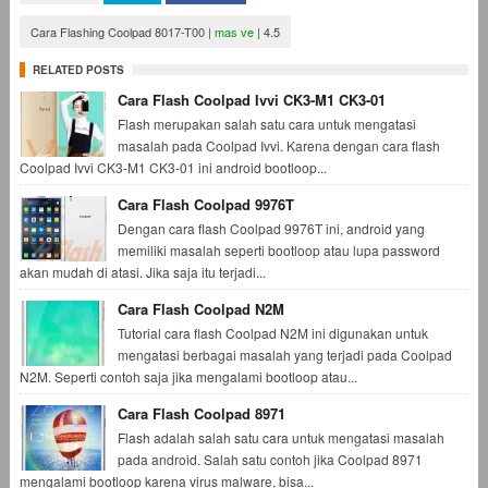
Cara Flashing Coolpad 8017-T00
|
mas ve
|
4.5
RELATED POSTS
Cara Flash Coolpad Ivvi CK3-M1 CK3-01
Flash merupakan salah satu cara untuk mengatasi
masalah pada Coolpad Ivvi. Karena dengan cara flash
Coolpad Ivvi CK3-M1 CK3-01 ini android bootloop...
Cara Flash Coolpad 9976T
Dengan cara flash Coolpad 9976T ini, android yang
memiliki masalah seperti bootloop atau lupa password
akan mudah di atasi. Jika saja itu terjadi...
Cara Flash Coolpad N2M
Tutorial cara flash Coolpad N2M ini digunakan untuk
mengatasi berbagai masalah yang terjadi pada Coolpad
N2M. Seperti contoh saja jika mengalami bootloop atau...
Cara Flash Coolpad 8971
Flash adalah salah satu cara untuk mengatasi masalah
pada android. Salah satu contoh jika Coolpad 8971
mengalami bootloop karena virus malware, bisa...