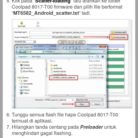
Klik pada “
Scatter-loading
” lalu arahkan ke folder
Coolpad 8017-T00 firmware dan pilih file berformat
“
MT6582_Android_scatter
.txt
” tadi.
Tunggu semua flash file hape Coolpad 8017-T00
termuat di aplikasi.
Hilangkan tanda centang pada
Preloader
untuk
menghindari gagal flashing.