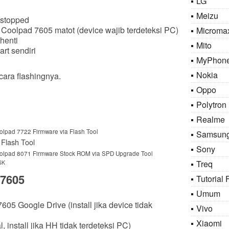
LG
Meizu
 stopped
 Coolpad 7605 matot (device wajib terdeteksi PC)
Microma
henti
Mito
rt sendiri
MyPhon
Nokia
cara flashingnya.
Oppo
Polytron
Realme
lpad 7722 Firmware via Flash Tool
Samsun
Flash Tool
Sony
olpad 8071 Firmware Stock ROM via SPD Upgrade Tool
Treq
SK
 7605
Tutorial 
Umum
05 Google Drive (install jika device tidak
Vivo
Xiaomi
, install jika HH tidak terdeteksi PC)