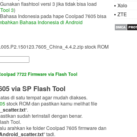
unakan flashtool versi 3 jika tidak bisa load
Xolo
Tool 3
)
ZTE
n Bahasa Indonesia pada hape Coolpad 7605 bisa
bahkan Bahasa Indonesia di Android
005.P2.150123.7605_China_4.4.2.zip stock ROM
Coolpad 7722 Firmware via Flash Tool
05 via SP Flash Tool
atas di satu tempat agar mudah diakses.
605
stock ROM dan pastikan kamu melihat file
scatter
.txt
“.
pastikan sudah terinstall dengan benar.
lash Tool.
lalu arahkan ke folder Coolpad 7605 firmware dan
ndroid_scatter
.txt
” tadi.