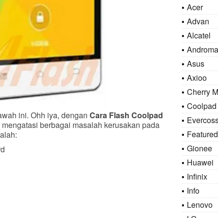
Acer
Advan
Alcatel
Androma
Asus
Axioo
Cherry M
Coolpad
awah ini. Ohh iya, dengan
Cara Flash Coolpad
Evercos
a mengatasi berbagai masalah kerusakan pada
Featured
alah:
Gionee
rd
Huawei
Infinix
Info
Lenovo