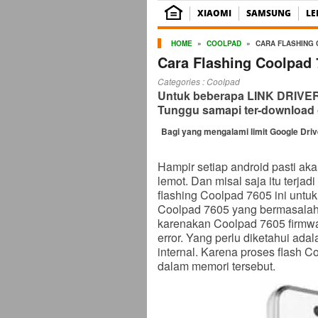
XIAOMI
SAMSUNG
L
HOME
»
COOLPAD
»
CARA FLASHING 
Cara Flashing Coolpad 
Categories :
Coolpad
Untuk beberapa LINK DRIVER b
Tunggu samapi ter-download 
Bagi yang mengalami limit Google Dri
Hampir setiap android pasti ak
lemot. Dan misal saja itu terja
flashing Coolpad 7605 ini untu
Coolpad 7605 yang bermasalah a
karenakan Coolpad 7605 firmwa
error. Yang perlu diketahui ad
internal. Karena proses flash 
dalam memori tersebut.