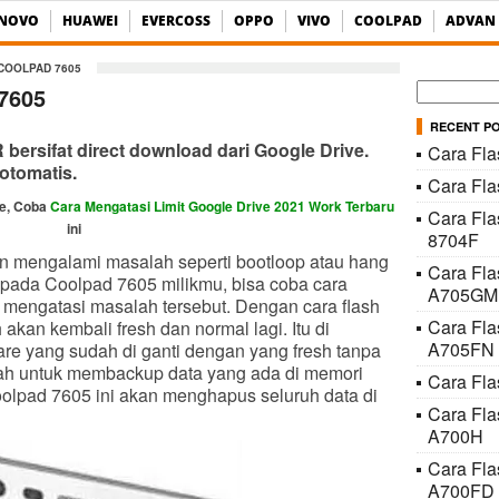
ENOVO
HUAWEI
EVERCOSS
OPPO
VIVO
COOLPAD
ADVAN
COOLPAD 7605
Cari
7605
untuk:
RECENT P
ersifat direct download dari Google Drive.
Cara Fla
otomatis.
Cara Fl
ve, Coba
Cara Mengatasi Limit Google Drive 2021 Work Terbaru
Cara Fla
ini
8704F
an mengalami masalah seperti bootloop atau hang
Cara Fl
di pada Coolpad 7605 milikmu, bisa coba cara
A705GM
k mengatasi masalah tersebut. Dengan cara flash
Cara Fl
kan kembali fresh dan normal lagi. Itu di
A705FN
re yang sudah di ganti dengan yang fresh tanpa
alah untuk membackup data yang ada di memori
Cara Fla
Coolpad 7605 ini akan menghapus seluruh data di
Cara Fl
A700H
Cara Fl
A700FD