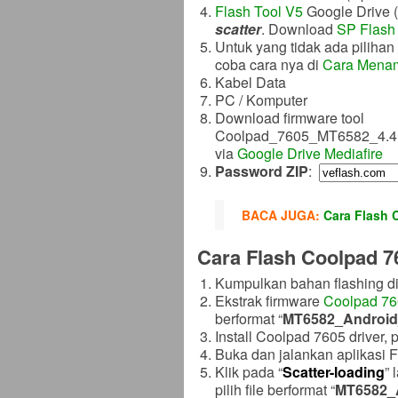
Flash Tool V5
Google Drive (G
scatter
. Download
SP Flash 
Untuk yang tidak ada piliha
coba cara nya di
Cara Menam
Kabel Data
PC / Komputer
Download firmware tool
Coolpad_7605_MT6582_4.4.
via
Google Drive
Mediafire
Password ZIP
:
BACA JUGA:
Cara Flash 
Cara Flash Coolpad 76
Kumpulkan bahan flashing di
Ekstrak firmware
Coolpad 7
berformat “
MT6582_Android_
Install Coolpad 7605 driver, 
Buka dan jalankan aplikasi F
Klik pada “
Scatter-loading
” 
pilih file berformat “
MT6582_A