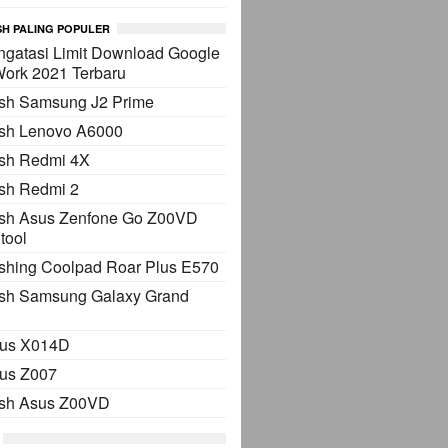
H PALING POPULER
gatasi Limit Download Google
Work 2021 Terbaru
ash Samsung J2 Prime
ash Lenovo A6000
ash Redmi 4X
sh Redmi 2
ash Asus Zenfone Go Z00VD
tool
shing Coolpad Roar Plus E570
ash Samsung Galaxy Grand
sus X014D
sus Z007
ash Asus Z00VD