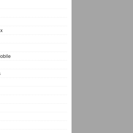
x
obile
s