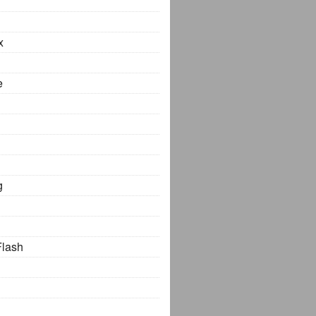
x
e
g
Flash