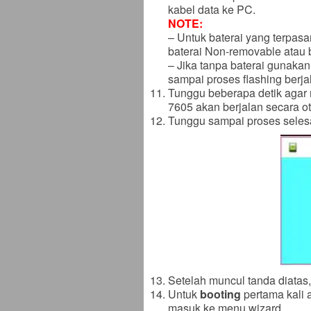
kabel data ke PC.
NOTE:
– Untuk baterai yang terpasa
baterai Non-removable atau b
– Jika tanpa baterai gunakan
sampai proses flashing berjal
Tunggu beberapa detik agar 
7605 akan berjalan secara ot
Tunggu sampai proses selesai
Setelah muncul tanda diatas
Untuk
booting
pertama kali a
masuk ke menu wizard.