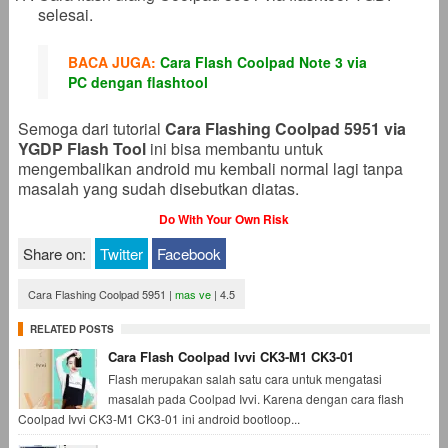
selesai.
BACA JUGA:
Cara Flash Coolpad Note 3 via
PC dengan flashtool
Semoga dari tutorial
Cara Flashing Coolpad 5951 via
YGDP Flash Tool
ini bisa membantu untuk
mengembalikan android mu kembali normal lagi tanpa
masalah yang sudah disebutkan diatas.
Do With Your Own Risk
Share on:
Twitter
Facebook
Cara Flashing Coolpad 5951
|
mas ve
|
4.5
RELATED POSTS
Cara Flash Coolpad Ivvi CK3-M1 CK3-01
Flash merupakan salah satu cara untuk mengatasi
masalah pada Coolpad Ivvi. Karena dengan cara flash
Coolpad Ivvi CK3-M1 CK3-01 ini android bootloop...