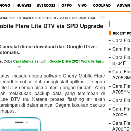
ENOVO
HUAWEI
EVERCOSS
OPPO
VIVO
COOLPAD
ADVAN
SHING CHERRY MOBILE FLARE LITE DTV VIA SPD UPGRADE TOOL
Cari
obile Flare Lite DTV via SPD Upgrade
untuk:
RECENT P
Cara Fla
ersifat direct download dari Google Drive.
Cara Fl
otomatis.
Cara Fla
ve, Coba
Cara Mengatasi Limit Google Drive 2021 Work Terbaru
8704F
ini
Cara Fl
atasi masalah pada software Cherry Mobile Flare
A705GM
 terjadi lemot setelah menginstall aplikasi. Dengan
Cara Fl
e Lite DTV semua bisa diatasi dengan mudah. Yang
A705FN
alah melakukan backup data yang tersimpan di
Lite DTV ini. Karena proses flashing ini akan
Cara Fla
tersimpan di dalamannya. Segera lakukan backup
Cara Fl
erhapus.
A700H
Cara Fl
A700FD