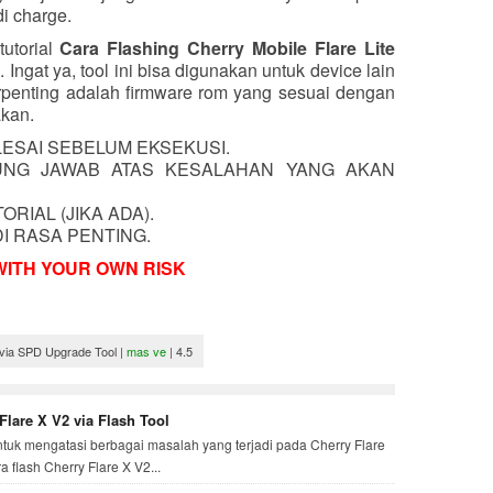
i charge.
utorial
Cara Flashing Cherry Mobile Flare Lite
i. Ingat ya, tool ini bisa digunakan untuk device lain
erpenting adalah firmware rom yang sesuai dengan
kan.
ESAI SEBELUM EKSEKUSI.
UNG JAWAB ATAS KESALAHAN YANG AKAN
RIAL (JIKA ADA).
I RASA PENTING.
WITH YOUR OWN RISK
 via SPD Upgrade Tool
|
mas ve
|
4.5
Flare X V2 via Flash Tool
tuk mengatasi berbagai masalah yang terjadi pada Cherry Flare
 flash Cherry Flare X V2...