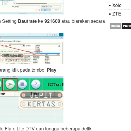
Xolo
ZTE
n Setting
Bautrate
ke
921600
atau biarakan secara
arang klik pada tombol
Play
.
le Flare Lite DTV dan tunggu beberapa detik.