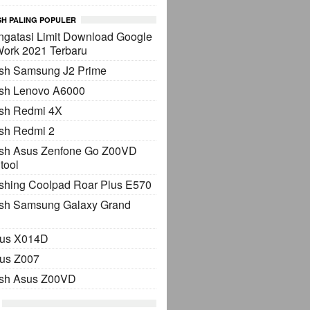
H PALING POPULER
gatasi Limit Download Google
Work 2021 Terbaru
ash Samsung J2 Prime
ash Lenovo A6000
ash Redmi 4X
sh Redmi 2
ash Asus Zenfone Go Z00VD
tool
shing Coolpad Roar Plus E570
ash Samsung Galaxy Grand
sus X014D
sus Z007
ash Asus Z00VD