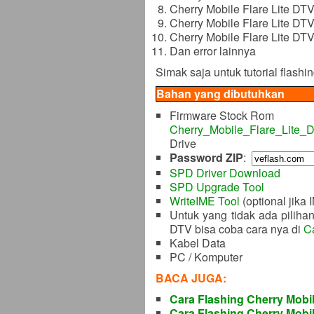
Cherry Mobile Flare Lite DT
Cherry Mobile Flare Lite DTV
Cherry Mobile Flare Lite DTV 
Dan error lainnya
Simak saja untuk tutorial flashi
Bahan yang dibutuhkan
Firmware Stock Rom
Cherry_Mobile_Flare_Lite
Drive
Password ZIP
:
SPD Driver Download
SPD Upgrade Tool
WriteIME Tool
(optional jika 
Untuk yang tidak ada piliha
DTV bisa coba cara nya di
C
Kabel Data
PC / Komputer
BACA JUGA:
Cara Flashing Cherry Mobil
Cara Flashing Cherry Mobil