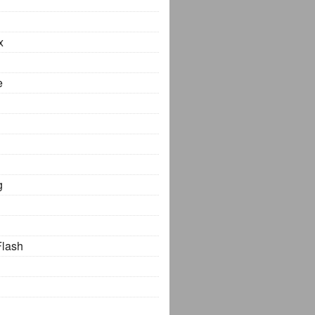
x
e
g
Flash