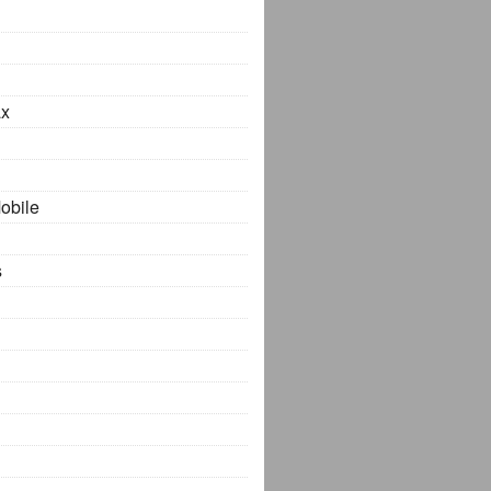
x
obile
s