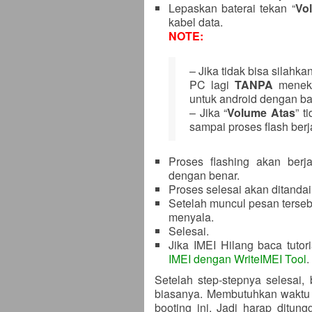
Lepaskan baterai tekan “
Vo
kabel data.
NOTE:
– Jika tidak bisa silah
PC lagi
TANPA
meneka
untuk android dengan ba
– Jika “
Volume Atas
” t
sampai proses flash berj
Proses flashing akan berja
dengan benar.
Proses selesai akan ditanda
Setelah muncul pesan terseb
menyala.
Selesai.
Jika IMEI Hilang baca tuto
IMEI dengan WriteIMEI Tool
.
Setelah step-stepnya selesai, 
biasanya. Membutuhkan waktu 
booting ini. Jadi harap ditun