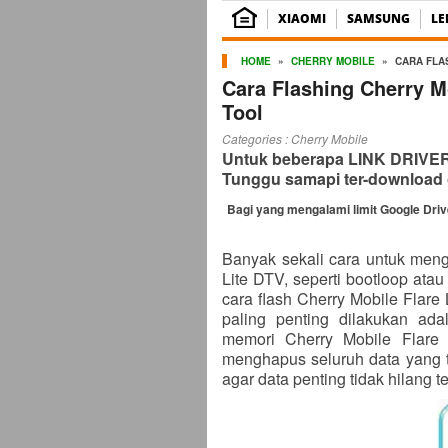
XIAOMI
SAMSUNG
L
HOME
»
CHERRY MOBILE
»
CARA FLA
Cara Flashing Cherry M
Tool
Categories :
Cherry Mobile
Untuk beberapa LINK DRIVER b
Tunggu samapi ter-download 
Bagi yang mengalami limit Google Dri
Banyak sekali cara untuk meng
Lite DTV, seperti bootloop atau
cara flash Cherry Mobile Flar
paling penting dilakukan ad
memori Cherry Mobile Flare 
menghapus seluruh data yang 
agar data penting tidak hilang t