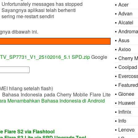
V Unfortunately messages has stopped
Acer
 Sayangnya aplikasi telah berhenti
Advan
sering me-restart sendiri
Alcatel
Androma
ngnya dibawah ini.
Asus
Axioo
_DTV_SP7731_V1_25102016_5.1 SPD.zip
Google
Cherry M
Coolpad
Evercos
Featured
IMEI hilang setelah flash)
Gionee
n Bahasa Indonesia pada Cherry Mobile Flare Lite
ara Menambahkan Bahasa Indonesia di Android
Huawei
Infinix
Info
Lenovo
e Flare S2 via Flashtool
e Flare S3 Lite via SPD Upgrade Tool