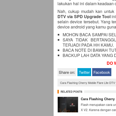
lakukan hal ini dalam keadaan d
Nah, cukup mudah kan untuk t
DTV via SPD Upgrade Tool
in
selain device tersebut. Yang t
device android yang kamu guna
MOHON BACA SAMPAI SEL
SAYA TIDAK BERTANGG
TERJADI PADA HH KAMU.
BACA NOTE DI BAWAH TUTO
BACKUP LAH DATA YANG D
DO 
Share on:
Twitter
Facebook
Cara Flashing Cherry Mobile Flare Lite DTV
RELATED POSTS
Cara Flashing Cherry 
Flash merupakan cara un
X V2. Karena dengan cara