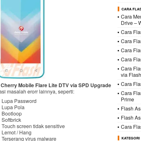
CARA FLAS
Cara Men
Drive – 
Cara Fl
Cara Fl
Cara Fl
Cara Fla
Cara Fl
via Flash
Cara Fla
 Cherry Mobile Flare Lite DTV via SPD Upgrade
si masalah erorr lainnya, seperti:
Cara Fl
Prime
TV Lupa Password
V Lupa Pola
Flash A
V Bootloop
Flash A
 Softbrick
 Touch screen tidak sensitive
Cara Fl
V Lemot / Hang
V Terserang virus malware
KATEGORI