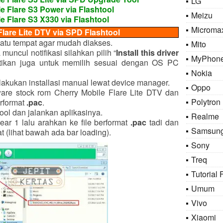
LG
e Flare S3 Power via Flashtool
Meizu
e Flare S3 X330 via Flashtool
Microma
Flare Lite DTV via SPD Flashtool
atu tempat agar mudah diakses.
Mito
ka muncul notifikasi silahkan pilih “
Install this driver
MyPhon
tikan juga untuk memilih sesuai dengan OS PC
Nokia
r, lakukan installasi manual lewat device manager.
Oppo
are stock rom Cherry Mobile Flare Lite DTV dan
Polytron
erformat
.pac
.
ol dan jalankan aplikasinya.
Realme
ear 1 lalu arahkan ke file berformat
.pac
tadi dan
Samsun
 (lihat bawah ada bar loading).
Sony
Treq
Tutorial 
Umum
Vivo
Xiaomi