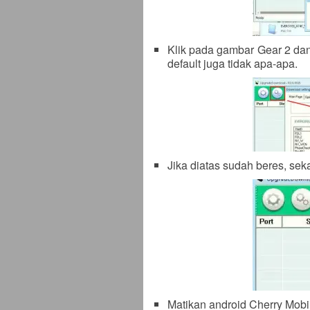
Klik pada gambar Gear 2 da
default juga tidak apa-apa.
Jika diatas sudah beres, sek
Matikan android Cherry Mobi