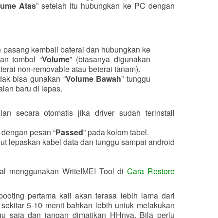
lume Atas
” setelah itu hubungkan ke PC dengan
kan pasang kembali baterai dan hubungkan ke
n tombol “
Volume
” (biasanya digunakan
terai non-removable atau beterai tanam).
idak bisa gunakan “
Volume Bawah
” tunggu
alan baru di lepas.
lan secara otomatis jika driver sudah terinstall
i dengan pesan “
Passed
” pada kolom tabel.
ut lepaskan kabel data dan tunggu sampai android
rial menggunakan WriteIMEI Tool di
Cara Restore
booting pertama kali akan terasa lebih lama dari
sekitar 5-10 menit bahkan lebih untuk melakukan
ggu saja dan jangan dimatikan HHnya. Bila perlu