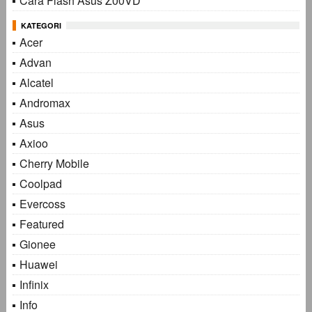
Cara Flash Asus Z00VD
KATEGORI
Acer
Advan
Alcatel
Andromax
Asus
Axioo
Cherry Mobile
Coolpad
Evercoss
Featured
Gionee
Huawei
Infinix
Info