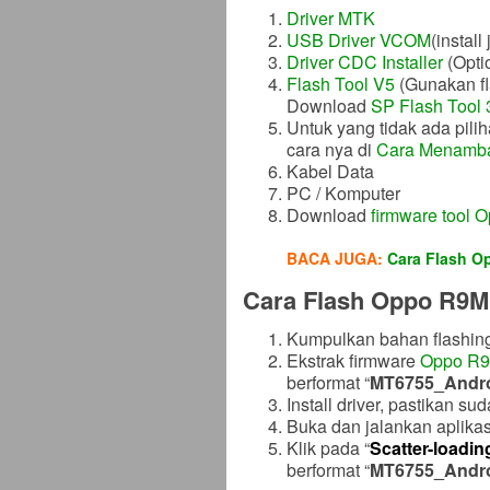
Driver MTK
USB Driver VCOM
(install
Driver CDC Installer
(Optio
Flash Tool V5
(Gunakan fla
Download
SP Flash Tool 
Untuk yang tidak ada pil
cara nya di
Cara Menamba
Kabel Data
PC / Komputer
Download
firmware tool
BACA JUGA:
Cara Flash O
Cara Flash Oppo R9M 
Kumpulkan bahan flashing
Ekstrak firmware
Oppo R
berformat “
MT6755_Andro
Install driver, pastikan su
Buka dan jalankan aplikas
Klik pada “
Scatter-loadin
berformat “
MT6755_Andro