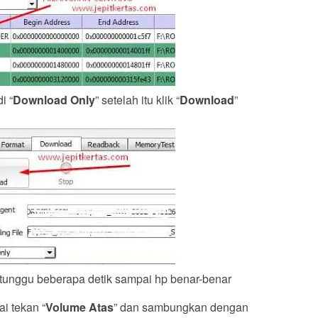
i “
Download Only
” setelah itu klik “
Download
”
tunggu beberapa detik sampai hp benar-benar
ai tekan “
Volume Atas
” dan sambungkan dengan