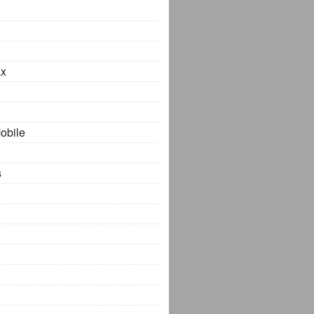
x
obile
s