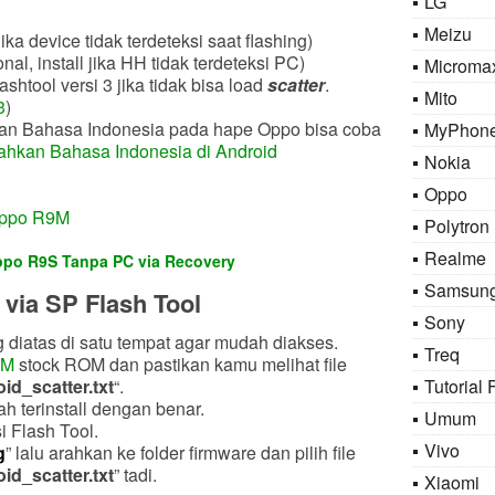
LG
Meizu
 jika device tidak terdeteksi saat flashing)
nal, install jika HH tidak terdeteksi PC)
Microma
shtool versi 3 jika tidak bisa load
scatter
.
Mito
3
)
ihan Bahasa Indonesia pada hape Oppo bisa coba
MyPhon
hkan Bahasa Indonesia di Android
Nokia
Oppo
 Oppo R9M
Polytron
Realme
ppo R9S Tanpa PC via Recovery
Samsun
via SP Flash Tool
Sony
 diatas di satu tempat agar mudah diakses.
Treq
9M
stock ROM dan pastikan kamu melihat file
Tutorial 
id_scatter
.txt
“.
dah terinstall dengan benar.
Umum
i Flash Tool.
Vivo
g
” lalu arahkan ke folder firmware dan pilih file
id_scatter
.txt
” tadi.
Xiaomi