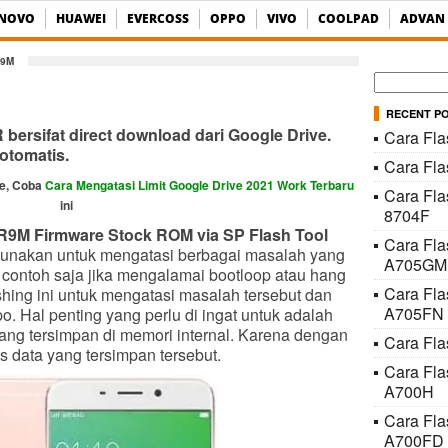
ENOVO
HUAWEI
EVERCOSS
OPPO
VIVO
COOLPAD
ADVAN
R9M
Cari
untuk:
RECENT P
ersifat direct download dari Google Drive.
Cara Fla
otomatis.
Cara Fl
ve, Coba
Cara Mengatasi Limit Google Drive 2021 Work Terbaru
Cara Fla
ini
8704F
R9M Firmware Stock ROM via SP Flash Tool
Cara Fl
igunakan untuk mengatasi berbagai masalah yang
A705GM
 contoh saja jika mengalamai bootloop atau hang
Cara Fl
ashing ini untuk mengatasi masalah tersebut dan
A705FN
. Hal penting yang perlu di ingat untuk adalah
ang tersimpan di memori internal. Karena dengan
Cara Fla
s data yang tersimpan tersebut.
Cara Fl
A700H
Cara Fl
A700FD