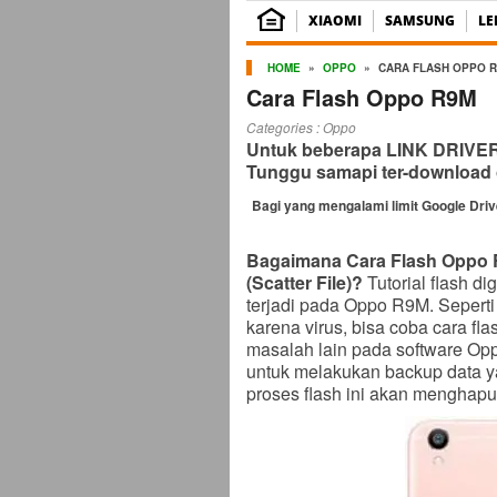
XIAOMI
SAMSUNG
L
HOME
»
OPPO
»
CARA FLASH OPPO 
Cara Flash Oppo R9M
Categories :
Oppo
Untuk beberapa LINK DRIVER b
Tunggu samapi ter-download 
Bagi yang mengalami limit Google Dri
Bagaimana Cara Flash Oppo 
(Scatter File)?
Tutorial flash d
terjadi pada Oppo R9M. Seperti
karena virus, bisa coba cara fl
masalah lain pada software Oppo
untuk melakukan backup data y
proses flash ini akan menghapu