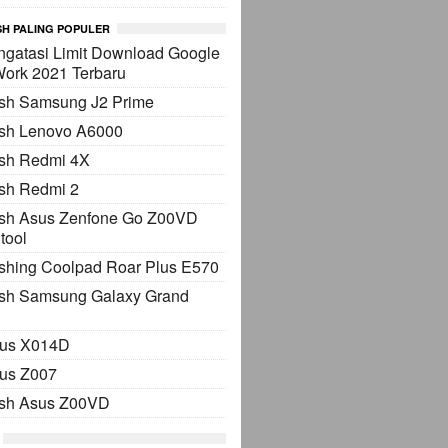
H PALING POPULER
gatasi Limit Download Google
Work 2021 Terbaru
ash Samsung J2 Prime
ash Lenovo A6000
ash Redmi 4X
sh Redmi 2
ash Asus Zenfone Go Z00VD
tool
shing Coolpad Roar Plus E570
ash Samsung Galaxy Grand
sus X014D
sus Z007
ash Asus Z00VD