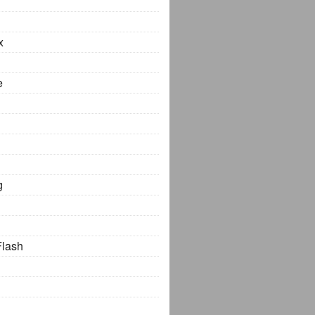
x
e
g
Flash