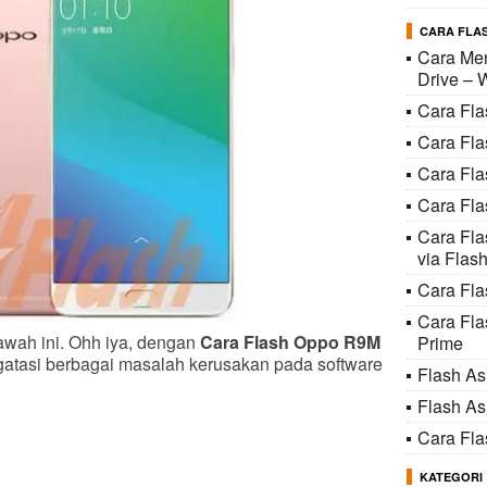
CARA FLAS
Cara Men
Drive – 
Cara Fl
Cara Fl
Cara Fl
Cara Fla
Cara Fl
via Flash
Cara Fla
Cara Fl
awah ini. Ohh iya, dengan
Cara Flash Oppo R9M
Prime
gatasi berbagai masalah kerusakan pada software
Flash A
Flash A
Cara Fl
KATEGORI