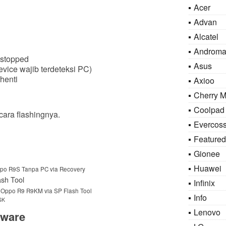
Acer
Advan
Alcatel
Androma
 stopped
Asus
evice wajib terdeteksi PC)
henti
Axioo
Cherry M
Coolpad
cara flashingnya.
Evercos
Featured
Gionee
Huawei
po R9S Tanpa PC via Recovery
sh Tool
Infinix
 Oppo R9 R9KM via SP Flash Tool
Info
SK
Lenovo
mware