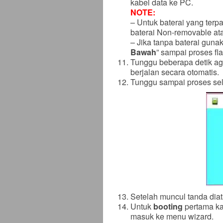
kabel data ke PC.
NOTE:
– Untuk baterai yang terp
baterai Non-removable ata
– Jika tanpa baterai gunak
Bawah
” sampai proses fla
Tunggu beberapa detik ag
berjalan secara otomatis.
Tunggu sampai proses sele
Setelah muncul tanda diat
Untuk
booting
pertama kal
masuk ke menu wizard.