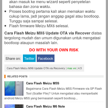
akan masuk ke menu wizard seperti penyetelan
bahasa dan zona waktu.
Proses booting pertama kali akan memakan waktu
cukup lama, jadi jangan anggap gagal atau bootloop.
Tunggu saja sampai selesai.
Flash firmware Meizu MX6 selesai.
Cara Flash Meizu MX6 Update OTA via Recover
diatas
tergolong mudah dan umum digunakan untuk mengatasi
bootloop ataupun masalah lain.
DO WITH YOUR OWN RISK
Share on:
Twitter
Facebook
Cara Flash Meizu MX6 Update OTA via Recovery
|
mas ve
|
4.5
RELATED POSTS
Cara Flash Meizu M5S
Bagaimana Cara Flash Meizu M5S Firmware via SP Flash
Tool (Scatter File)? Untuk mengatasi atau memperbaiki
android Meizu M5S yang bermasalah seperti bootloop...
Cara Flash Meizu M6 Note