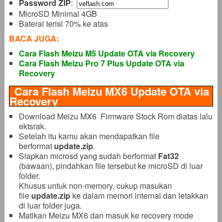
Password ZIP
:
MicroSD Minimal 4GB
Baterai terisi 70% ke atas
BACA JUGA:
Cara Flash Meizu M5 Update OTA via Recovery
Cara Flash Meizu Pro 7 Plus Update OTA via
Recovery
Cara Flash Meizu MX6 Update OTA via
Recovery
Download Meizu MX6 Firmware Stock Rom diatas lalu
ektsrak.
Setelah itu kamu akan mendapatkan file
berformat
update.zip
.
Siapkan microsd yang sudah berformat
Fat32
(bawaan), pindahkan file tersebut ke microSD di luar
folder.
Khusus untuk non-memory, cukup masukan
file
update.zip
ke dalam memori internal dan letakkan
di luar folder juga.
Matikan Meizu MX6 dan masuk ke recovery mode