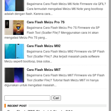
Bagaimana Cara Flash Meizu M6 Note Firmware via QFIL?
Cara termudah mengatasi Meizu M6 Note yang bootloop
adalah dengan flash. Karena cara...
Cara Flash Meizu Pro 7S
Bagaimana Cara Flash Meizu Pro 7S Firmware via SP
Flash Tool (Scatter File)? Menggunakan cara ini akan
mengatasi Meizu Pro 7S yang...
Cara Flash Meizu M92
Bagaimana Cara Flash Meizu M92 Firmware via SP Flash
Tool (Scatter File)? Jika terjadi masalah pada software
Meizu seperti bootloop, bisa coba...
Cara Flash Meizu M6T
Bagaimana Cara Flash Meizu M6T Firmware via SP Flash
Tool (Scatter File)? Tutorial flash Meizu M6T ini hanya
digunakan untuk mengatasi masalah...
Cari
untuk:
RECENT POST