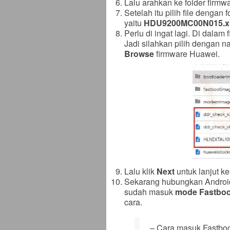
Lalu arahkan ke folder firmw
Setelah itu pilih file dengan 
yaitu
HDU9200MC00N015.x
Perlu di ingat lagi. Di dalam
Jadi silahkan pilih dengan 
Browse
firmware Huawei.
Lalu klik
Next
untuk lanjut ke
Sekarang hubungkan Android
sudah masuk
mode Fastboo
cara.
– Cara masuk Fastbo