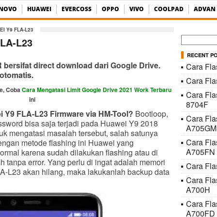
ENOVO
HUAWEI
EVERCOSS
OPPO
VIVO
COOLPAD
ADVAN
I Y9 FLA-L23
Cari
FLA-L23
untuk:
RECENT P
ersifat direct download dari Google Drive.
Cara Fla
otomatis.
Cara Fl
ve, Coba
Cara Mengatasi Limit Google Drive 2021 Work Terbaru
Cara Fla
ini
8704F
 Y9 FLA-L23 Firmware via HM-Tool?
Bootloop,
Cara Fl
assword bisa saja terjadi pada Huawei Y9 2018
A705GM
tuk mengatasi masalah tersebut, salah satunya
Cara Fl
Dengan metode flashing ini Huawei yang
A705FN
ormal karena sudah dilakukan flashing atau di
h tanpa error. Yang perlu di ingat adalah memori
Cara Fla
A-L23 akan hilang, maka lakukanlah backup data
Cara Fl
A700H
Cara Fl
A700FD