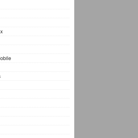
x
obile
s