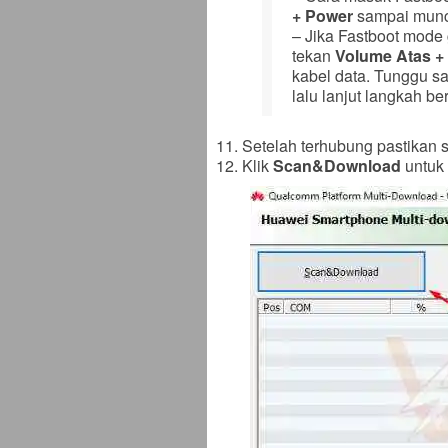
+ Power
sampai muncu
– Jika Fastboot mode
tekan
Volume Atas +
kabel data. Tunggu 
lalu lanjut langkah be
Setelah terhubung pastikan s
Klik
Scan&Download
untuk 