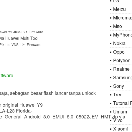
LG
Meizu
Microma
Mito
awei Y9 JKM-L21 Firmware
MyPhon
ia Huawei Multi Tool
Nokia
P9 Lite VNS-L21 Firmware
Oppo
Polytron
Realme
ftware
Samsun
Sony
saja, sebagian besar flash lancar tanpa unlock
Treq
Tutorial 
h original Huawei Y9
A-L23 Florida-
Umum
re_General_Android_8.0_EMUI_8.0_05022JEV_HMT.zip via
Vivo
Xiaomi