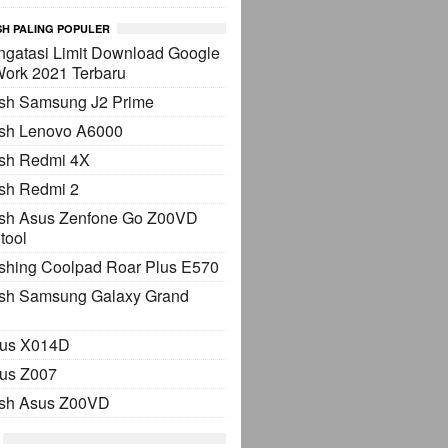
H PALING POPULER
gatasi Limit Download Google
Work 2021 Terbaru
ash Samsung J2 Prime
ash Lenovo A6000
ash Redmi 4X
sh Redmi 2
ash Asus Zenfone Go Z00VD
tool
shing Coolpad Roar Plus E570
ash Samsung Galaxy Grand
sus X014D
sus Z007
ash Asus Z00VD