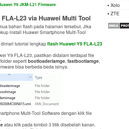
Huawei Y9 JKM-L21 Firmware
Xolo
ZTE
 FLA-L23 via Huawei Multi Tool
emua bahan flash pada halaman tersebut. Jika
ukup install Huawei Smartphone Multi-Tool
 dimari tutorial lengkap
flash Huawei Y9 FLA-L23
wei Y9 FLA-L23, pastikan didalam terdapat file
older seperti
bootloaderiamge
,
fastbootiamge
,
firmware bisa berbeda-beda isinya.
rtphone Multi-Tool Software dengan klik file
.
se
atau klik pada tombol 3 titik disebelah kanan.