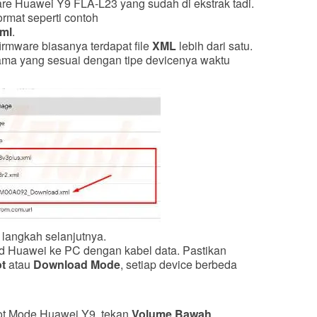
are Huawei Y9 FLA-L23 yang sudah di ekstrak tadi.
format seperti contoh
ml
.
 firmware biasanya terdapat file
XML
lebih dari satu.
nama yang sesuai dengan tipe devicenya waktu
 langkah selanjutnya.
 Huawei ke PC dengan kabel data. Pastikan
t
atau
Download Mode
, setiap device berbeda
ot Mode Huawei Y9, tekan
Volume Bawah