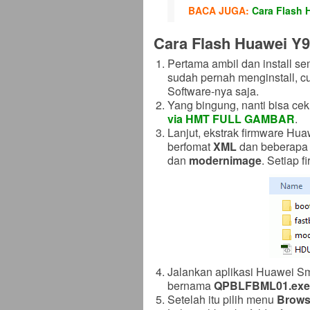
BACA JUGA:
Cara Flash 
Cara Flash Huawei Y9
Pertama ambil dan install s
sudah pernah menginstall, c
Software-nya saja.
Yang bingung, nanti bisa cek
via HMT FULL GAMBAR
.
Lanjut, ekstrak firmware Hua
berfomat
XML
dan beberapa f
dan
modernimage
. Setiap 
Jalankan aplikasi Huawei Sma
bernama
QPBLFBML01.exe
Setelah itu pilih menu
Brow