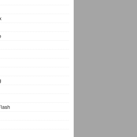
x
e
g
Flash