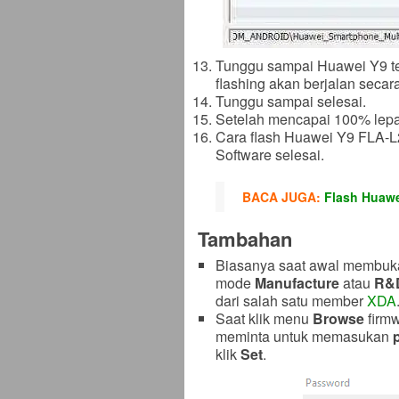
Tunggu sampai Huawei Y9 ter
flashing akan berjalan secara
Tunggu sampai selesai.
Setelah mencapai 100% lepa
Cara flash Huawei Y9 FLA-
Software selesai.
BACA JUGA:
Flash Huawe
Tambahan
Biasanya saat awal membuka
mode
Manufacture
atau
R&
dari salah satu member
XDA
Saat klik menu
Browse
firm
meminta untuk memasukan
klik
Set
.