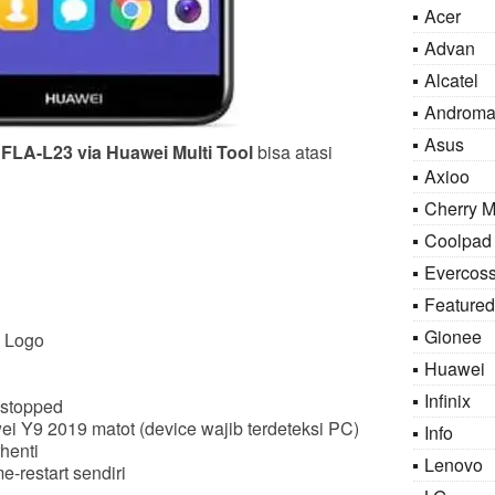
Acer
Advan
Alcatel
Androma
Asus
FLA-L23 via Huawei Multi Tool
bisa atasi
Axioo
Cherry M
Coolpad
Evercos
Featured
Gionee
i Logo
Huawei
Infinix
 stopped
ei Y9 2019 matot (device wajib terdeteksi PC)
Info
henti
Lenovo
-restart sendiri