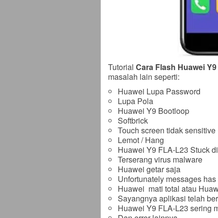
Tutorial
Cara Flash Huawei Y9 
masalah lain seperti:
Huawei Lupa Password
Lupa Pola
Huawei Y9 Bootloop
Softbrick
Touch screen tidak sensitive
Lemot / Hang
Huawei Y9 FLA-L23 Stuck d
Terserang virus malware
Huawei getar saja
Unfortunately messages has
Huawei mati total atau Huaw
Sayangnya aplikasi telah ber
Huawei Y9 FLA-L23 sering me
Dan error lainnya