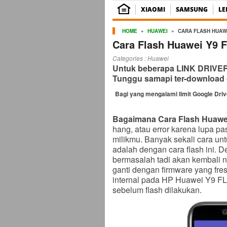
XIAOMI
SAMSUNG
L
HOME
»
HUAWEI
»
CARA FLASH HUAWE
Cara Flash Huawei Y9 
Categories :
Huawei
Untuk beberapa LINK DRIVER b
Tunggu samapi ter-download 
Bagi yang mengalami limit Google Dri
Bagaimana Cara Flash Huawei
hang, atau error karena lupa p
milikmu. Banyak sekali cara un
adalah dengan cara flash ini. 
bermasalah tadi akan kembali n
ganti dengan firmware yang fres
internal pada HP Huawei Y9 FL
sebelum flash dilakukan.