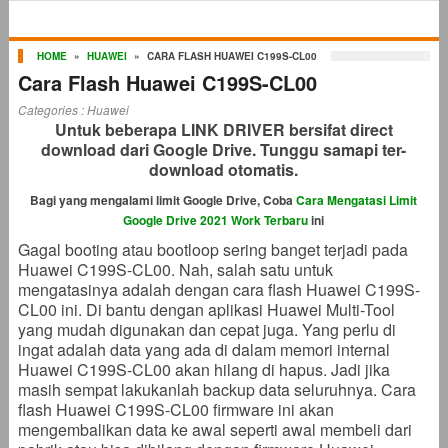
HOME
»
HUAWEI
»
CARA FLASH HUAWEI C199S-CL00
Cara Flash Huawei C199S-CL00
Categories :
Huawei
Untuk beberapa LINK DRIVER bersifat direct
download dari Google Drive. Tunggu samapi ter-
download otomatis.
Bagi yang mengalami limit Google Drive, Coba
Cara Mengatasi Limit
Google Drive 2021 Work Terbaru
ini
Gagal booting atau bootloop sering banget terjadi pada
Huawei C199S-CL00. Nah, salah satu untuk
mengatasinya adalah dengan cara flash Huawei C199S-
CL00 ini. Di bantu dengan aplikasi Huawei Multi-Tool
yang mudah digunakan dan cepat juga. Yang perlu di
ingat adalah data yang ada di dalam memori internal
Huawei C199S-CL00 akan hilang di hapus. Jadi jika
masih sempat lakukanlah backup data seluruhnya. Cara
flash Huawei C199S-CL00 firmware ini akan
mengembalikan data ke awal seperti awal membeli dari