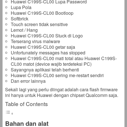
Huawei C199S-CL00 Lupa Password
Lupa Pola
Huawei C199S-CL00 Bootloop
Softbrick
Touch screen tidak sensitive
Lemot / Hang
Huawei C199S-CL00 Stuck di Logo
Terserang virus malware
Huawei C199S-CL00 getar saja
Unfortunately messages has stopped
Huawei C199S-CL00 mati total atau Huawei C199S-
CL00 matot (device wajib terdeteksi PC)
Sayangnya aplikasi telah berhenti
Huawei C199S-CL00 sering me-restart sendiri
Dan error lainnya
Sekali lagi yang perlu diingat adalah cara flash firmware
ini hanya untuk Huawei dengan chipset Qualcomm saja.
Table of Contents
Bahan dan alat