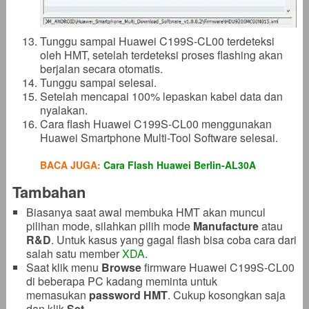
Tunggu sampai Huawei C199S-CL00 terdeteksi
oleh HMT, setelah terdeteksi proses flashing akan
berjalan secara otomatis.
Tunggu sampai selesai.
Setelah mencapai 100% lepaskan kabel data dan
nyalakan.
Cara flash Huawei C199S-CL00 menggunakan
Huawei Smartphone Multi-Tool Software selesai.
BACA JUGA:
Cara Flash Huawei Berlin-AL30A
Tambahan
Biasanya saat awal membuka HMT akan muncul
pilihan mode, silahkan pilih mode
Manufacture
atau
R&D
. Untuk kasus yang gagal flash bisa coba cara dari
salah satu member
XDA
.
Saat klik menu
Browse
firmware Huawei C199S-CL00
di beberapa PC kadang meminta untuk
memasukan
password HMT
. Cukup kosongkan saja
dan klik
Set
.