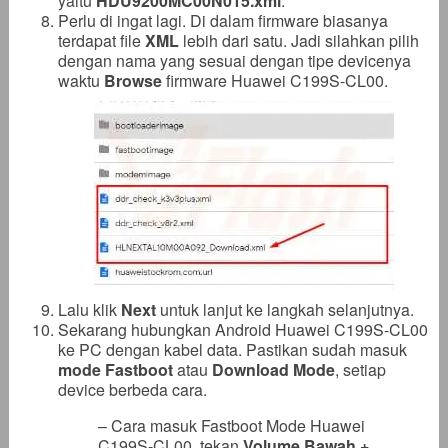
yaitu
HDU9200MC00N015.xml
.
Perlu di ingat lagi. Di dalam firmware biasanya
terdapat file
XML
lebih dari satu. Jadi silahkan pilih
dengan nama yang sesuai dengan tipe devicenya
waktu
Browse
firmware Huawei C199S-CL00.
Lalu klik
Next
untuk lanjut ke langkah selanjutnya.
Sekarang hubungkan Android Huawei C199S-CL00
ke PC dengan kabel data. Pastikan sudah masuk
mode Fastboot
atau
Download Mode
, setiap
device berbeda cara.
– Cara masuk Fastboot Mode Huawei
C199S-CL00, tekan
Volume Bawah +