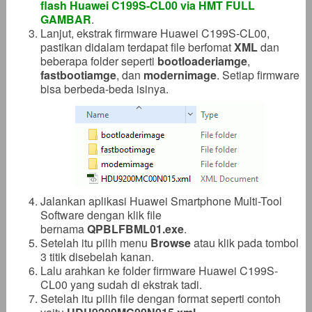
flash Huawei C199S-CL00 via HMT FULL
GAMBAR
.
Lanjut, ekstrak firmware Huawei C199S-CL00,
pastikan didalam terdapat file berfomat
XML
dan
beberapa folder seperti
bootloaderiamge
,
fastbootiamge
, dan
modernimage
. Setiap firmware
bisa berbeda-beda isinya.
Jalankan aplikasi Huawei Smartphone Multi-Tool
Software dengan klik file
bernama
QPBLFBML01.exe
.
Setelah itu pilih menu
Browse
atau klik pada tombol
3 titik disebelah kanan.
Lalu arahkan ke folder firmware Huawei C199S-
CL00 yang sudah di ekstrak tadi.
Setelah itu pilih file dengan format seperti contoh