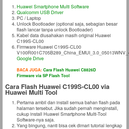
Huawei Smartphone Multi Software
Qualcomm USB Driver
PC / Laptop
Unlock Bootloader (optional saja, sebagian besar
flash lancar tanpa unlock Bootloader)
Kabel data diusahakan masih original Huawei
C199S-CL00
Firmware Huawei C199S-CL00
V100R001C705B289_China_EMUI_3.0_05013WNV_4.4
Google Drive
BACA JUGA:
Cara Flash Huawei C8826D
Firmware via SP Flash Tool
Cara Flash Huawei C199S-CL00 via
Huawei Multi Tool
Pertama ambil dan install semua bahan flash pada
halaman tersebut. Jika sudah pernah menginstall,
cukup install Huawei Smartphone Multi-Tool
Software-nya saja.
Yang bingung, nanti bisa cek dimari tutorial lengkap