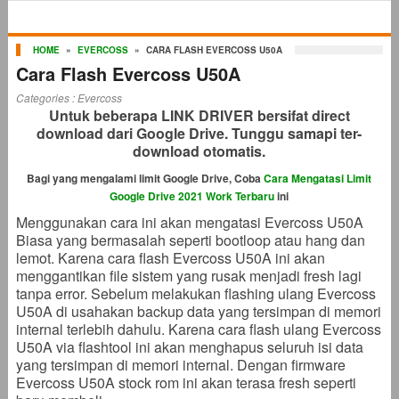
HOME
»
EVERCOSS
»
CARA FLASH EVERCOSS U50A
Cara Flash Evercoss U50A
Categories :
Evercoss
Untuk beberapa LINK DRIVER bersifat direct
download dari Google Drive. Tunggu samapi ter-
download otomatis.
Bagi yang mengalami limit Google Drive, Coba
Cara Mengatasi Limit
Google Drive 2021 Work Terbaru
ini
Menggunakan cara ini akan mengatasi Evercoss U50A
Biasa yang bermasalah seperti bootloop atau hang dan
lemot. Karena cara flash Evercoss U50A ini akan
menggantikan file sistem yang rusak menjadi fresh lagi
tanpa error. Sebelum melakukan flashing ulang Evercoss
U50A di usahakan backup data yang tersimpan di memori
internal terlebih dahulu. Karena cara flash ulang Evercoss
U50A via flashtool ini akan menghapus seluruh isi data
yang tersimpan di memori internal. Dengan firmware
Evercoss U50A stock rom ini akan terasa fresh seperti