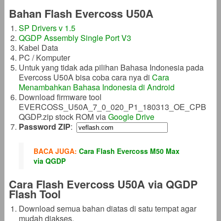
Bahan Flash Evercoss U50A
SP Drivers v 1.5
QGDP Assembly Single Port V3
Kabel Data
PC / Komputer
Untuk yang tidak ada pilihan Bahasa Indonesia pada
Evercoss U50A bisa coba cara nya di
Cara
Menambahkan Bahasa Indonesia di Android
Download firmware tool
EVERCOSS_U50A_7_0_020_P1_180313_OE_CPB
QGDP.zip stock ROM via
Google Drive
Password ZIP
:
BACA JUGA:
Cara Flash Evercoss M50 Max
via QGDP
Cara Flash Evercoss U50A via QGDP
Flash Tool
Download semua bahan diatas di satu tempat agar
mudah diakses.