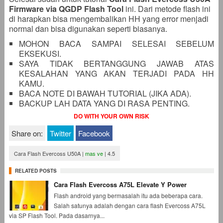
Firmware via QGDP Flash Tool
ini. Dari metode flash ini
di harapkan bisa mengembalikan HH yang error menjadi
normal dan bisa digunakan seperti biasanya.
MOHON BACA SAMPAI SELESAI SEBELUM
EKSEKUSI.
SAYA TIDAK BERTANGGUNG JAWAB ATAS
KESALAHAN YANG AKAN TERJADI PADA HH
KAMU.
BACA NOTE DI BAWAH TUTORIAL (JIKA ADA).
BACKUP LAH DATA YANG DI RASA PENTING.
DO WITH YOUR OWN RISK
Share on:
Twitter
Facebook
Cara Flash Evercoss U50A
|
mas ve
|
4.5
RELATED POSTS
Cara Flash Evercoss A75L Elevate Y Power
Flash android yang bermasalah itu ada beberapa cara.
Salah satunya adalah dengan cara flash Evercoss A75L
via SP Flash Tool. Pada dasarnya...