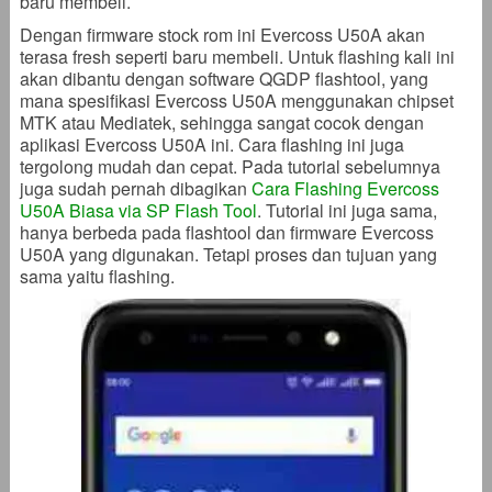
baru membeli.
Dengan firmware stock rom ini Evercoss U50A akan
terasa fresh seperti baru membeli. Untuk flashing kali ini
akan dibantu dengan software QGDP flashtool, yang
mana spesifikasi Evercoss U50A menggunakan chipset
MTK atau Mediatek, sehingga sangat cocok dengan
aplikasi Evercoss U50A ini. Cara flashing ini juga
tergolong mudah dan cepat. Pada tutorial sebelumnya
juga sudah pernah dibagikan
Cara Flashing Evercoss
U50A Biasa via SP Flash Tool
. Tutorial ini juga sama,
hanya berbeda pada flashtool dan firmware
Evercoss
U50A yang digunakan. Tetapi proses dan tujuan yang
sama yaitu flashing.