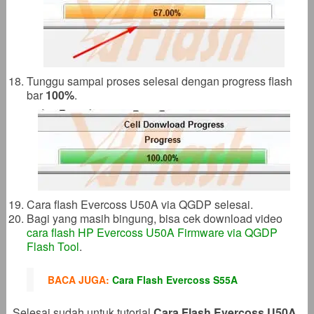
Tunggu sampai proses selesai dengan progress flash
bar
100%
.
Cara flash Evercoss U50A via QGDP selesai.
Bagi yang masih bingung, bisa cek download video
cara flash HP Evercoss U50A Firmware via QGDP
Flash Tool
.
BACA JUGA:
Cara Flash Evercoss S55A
Selesai sudah untuk tutorial
Cara Flash Evercoss U50A