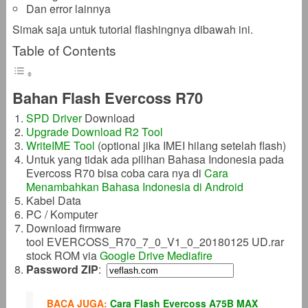
Dan error lainnya
Simak saja untuk tutorial flashingnya dibawah ini.
Table of Contents
Bahan Flash Evercoss R70
SPD Driver
Download
Upgrade Download R2 Tool
WriteIME Tool
(optional jika IMEI hilang setelah flash)
Untuk yang tidak ada pilihan Bahasa Indonesia pada
Evercoss R70 bisa coba cara nya di
Cara
Menambahkan Bahasa Indonesia di Android
Kabel Data
PC / Komputer
Download firmware
tool EVERCOSS_R70_7_0_V1_0_20180125 UD.rar
stock ROM via
Google Drive
Mediafire
Password ZIP
:
BACA JUGA:
Cara Flash Evercoss A75B MAX