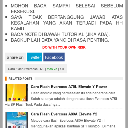
MOHON BACA SAMPAI SELESAI SEBELUM
EKSEKUSI.
SAYA TIDAK BERTANGGUNG JAWAB ATAS
KESALAHAN YANG AKAN TERJADI PADA HH
KAMU.
BACA NOTE DI BAWAH TUTORIAL (JIKA ADA).
BACKUP LAH DATA YANG DI RASA PENTING.
DO WITH YOUR OWN RISK
Share on:
Twitter
Facebook
Cara Flash Evercoss R70
|
mas ve
|
4.5
RELATED POSTS
Cara Flash Evercoss A75L Elevate Y Power
Flash android yang bermasalah itu ada beberapa cara.
Salah satunya adalah dengan cara flash Evercoss A75L
via SP Flash Tool. Pada dasarnya...
Cara Flash Evercoss A80A Elevate Y2
Metode cara flash Evercoss A80A Elevate Y2 ini
menggunakan aplikasi bantuan SP Flashtool. Di mana