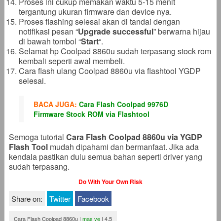
Proses ini cukup memakan waktu 5-15 menit
tergantung ukuran firmware dan device nya.
Proses flashing selesai akan di tandai dengan
notifikasi pesan “
Upgrade successful
” berwarna hijau
di bawah tombol “
Start
“.
Selamat hp Coolpad 8860u sudah terpasang stock rom
kembali seperti awal membeli.
Cara flash ulang Coolpad 8860u via flashtool YGDP
selesai.
BACA JUGA:
Cara Flash Coolpad 9976D
Firmware Stock ROM via Flashtool
Semoga tutorial
Cara Flash Coolpad 8860u via YGDP
Flash Tool
mudah dipahami dan bermanfaat. Jika ada
kendala pastikan dulu semua bahan seperti driver yang
sudah terpasang.
Do With Your Own Risk
Share on:
Twitter
Facebook
Cara Flash Coolpad 8860u
|
mas ve
|
4.5