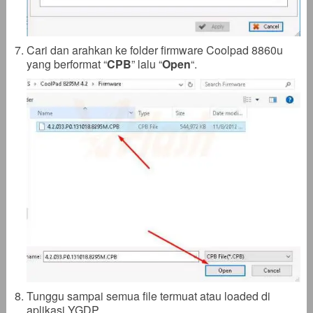
Cari dan arahkan ke folder firmware Coolpad 8860u
yang berformat “
CPB
” lalu “
Open
“.
Tunggu sampai semua file termuat atau loaded di
aplikasi YGDP.