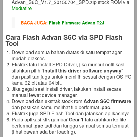
Advan_S6C_V1.7_20150704_SPD.zip stock ROM via
Mediafire
BACA JUGA:
Flash Firmware Advan T2J
Cara Flash Advan S6C via SPD Flash
Tool
Download semua bahan diatas di satu tempat agar
mudah diakses.
Ekstrak lalu install SPD Driver, jika muncul notifikasi
silahkan pilih “
Install this driver software anyway
”
dan pastikan juga untuk memilih sesuai dengan OS PC
kamu 32 bit atau 64 bit.
Jika gagal saat install driver, lakukan install secara
manual lewat device manager.
Download dan ekstrak stock rom
Advan S6C firmware
dan pastikan kamu melihat file berformat
.pac
.
Ekstrak juga SPD Flash Tool dan jalankan aplikasinya.
Pada aplikasi klik gambar
Gear 1
lalu arahkan ke file
berformat
.pac
tadi dan tunggu sampai semua termuat
(lihat bawah ada bar loading).