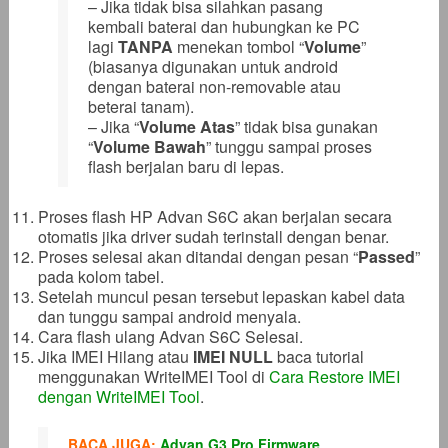
– Jika tidak bisa silahkan pasang
kembali baterai dan hubungkan ke PC
lagi
TANPA
menekan tombol “
Volume
”
(biasanya digunakan untuk android
dengan baterai non-removable atau
beterai tanam).
– Jika “
Volume Atas
” tidak bisa gunakan
“
Volume Bawah
” tunggu sampai proses
flash berjalan baru di lepas.
Proses flash HP Advan S6C akan berjalan secara
otomatis jika driver sudah terinstall dengan benar.
Proses selesai akan ditandai dengan pesan “
Passed
”
pada kolom tabel.
Setelah muncul pesan tersebut lepaskan kabel data
dan tunggu sampai android menyala.
Cara flash ulang Advan S6C Selesai.
Jika IMEI Hilang atau
IMEI NULL
baca tutorial
menggunakan WriteIMEI Tool di
Cara Restore IMEI
dengan WriteIMEI Tool
.
BACA JUGA:
Advan G3 Pro Firmware