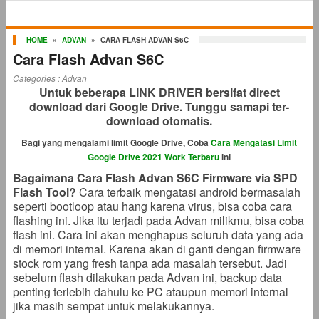
HOME
»
ADVAN
»
CARA FLASH ADVAN S6C
Cara Flash Advan S6C
Categories :
Advan
Untuk beberapa LINK DRIVER bersifat direct
download dari Google Drive. Tunggu samapi ter-
download otomatis.
Bagi yang mengalami limit Google Drive, Coba
Cara Mengatasi Limit
Google Drive 2021 Work Terbaru
ini
Bagaimana Cara Flash Advan S6C Firmware via SPD
Flash Tool?
Cara terbaik mengatasi android bermasalah
seperti bootloop atau hang karena virus, bisa coba cara
flashing ini. Jika itu terjadi pada Advan milikmu, bisa coba
flash ini. Cara ini akan menghapus seluruh data yang ada
di memori internal. Karena akan di ganti dengan firmware
stock rom yang fresh tanpa ada masalah tersebut. Jadi
sebelum flash dilakukan pada Advan ini, backup data
penting terlebih dahulu ke PC ataupun memori internal
jika masih sempat untuk melakukannya.