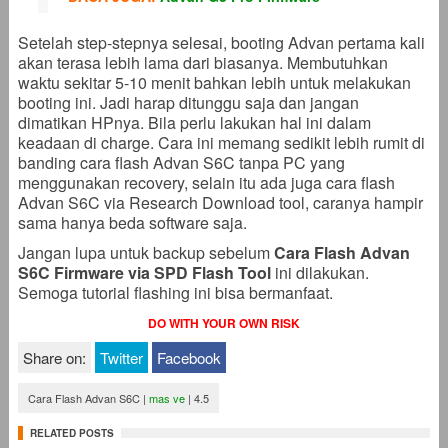
Setelah step-stepnya selesai, booting Advan pertama kali
akan terasa lebih lama dari biasanya. Membutuhkan
waktu sekitar 5-10 menit bahkan lebih untuk melakukan
booting ini. Jadi harap ditunggu saja dan jangan
dimatikan HPnya. Bila perlu lakukan hal ini dalam
keadaan di charge. Cara ini memang sedikit lebih rumit di
banding cara flash Advan S6C tanpa PC yang
menggunakan recovery, selain itu ada juga cara flash
Advan S6C via Research Download tool, caranya hampir
sama hanya beda software saja.
Jangan lupa untuk backup sebelum
Cara Flash Advan
S6C Firmware via SPD Flash Tool
ini dilakukan.
Semoga tutorial flashing ini bisa bermanfaat.
DO WITH YOUR OWN RISK
Share on:
Twitter
Facebook
Cara Flash Advan S6C
|
mas ve
|
4.5
RELATED POSTS