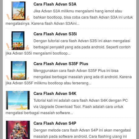
Cara Flash Advan S3A
Jika Advan S3A milikmu mengalami hang lemot atau
bahkan bootloop, bisa coba cara flash Advan S3A ini untuk
mengatasinya. Karena flash Advan S3Aini...
Cara Flash Advan S35i
Dengan tutorial cara flash Advan S35i ini akan mengatasi
berbagai penyakit yang ada pada android. Seperti contoh
jika Advan S35i mengalami bootloop...
Cara Flash Advan S35F Plus
Menggunakan cara flash Advan S35F Plus ini bisa
mengatasi berbagai masalah yang ada di android. Karena
jika Advan S35F milikmu bootloop atau terserang...
Cara Flash Advan S4K
Tutorial kali ini adalah cara flash Advan S4K dengan PC
via Upgrade Download Tool. Flash adalah cara untuk
mengatasi berbagai masalah software...
Cara Flash Advan S4P
Dengan metode cara flash Advan S4P ini akan mengatasi
masalah pada software android. Cara flashing ulang ini